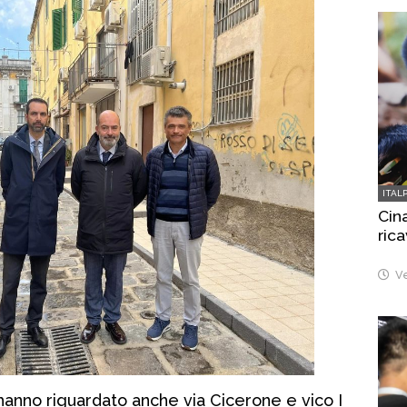
ITAL
Cina
rica
Ve
he hanno riguardato anche via Cicerone e vico I