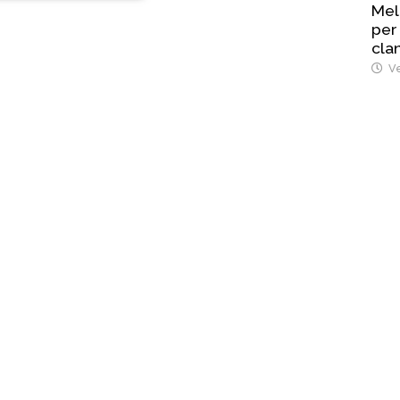
Mel
per
cla
Ve