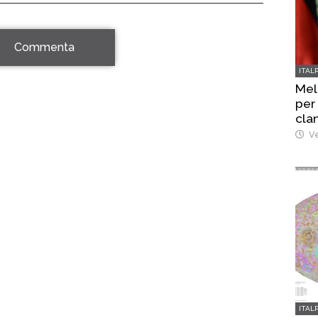
Commenta
ITAL
Mel
per
cla
Ve
ITAL