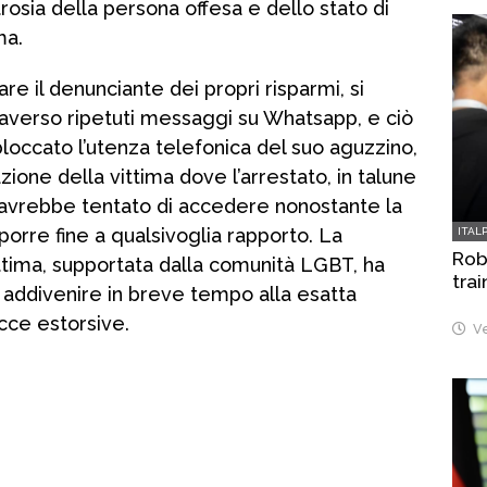
trosia della persona offesa e dello stato di
ma.
vare il denunciante dei propri risparmi, si
raverso ripetuti messaggi su Whatsapp, e ciò
loccato l’utenza telefonica del suo aguzzino,
zione della vittima dove l’arrestato, in talune
 avrebbe tentato di accedere nonostante la
porre fine a qualsivoglia rapporto. La
ITAL
Robo
ttima, supportata dalla comunità LGBT, ha
trai
i addivenire in breve tempo alla esatta
acce estorsive.
Ve