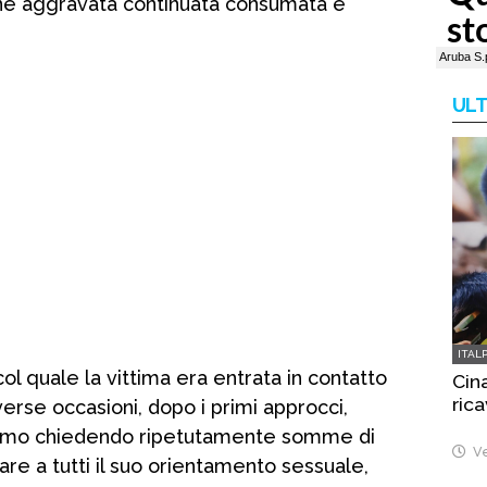
sione aggravata continuata consumata e
ULT
ITAL
col quale la vittima era entrata in contatto
Cina
rica
verse occasioni, dopo i primi approcci,
’uomo chiedendo ripetutamente somme di
Ve
are a tutti il suo orientamento sessuale,