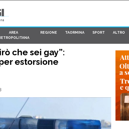
AREA
REGIONE
TAORMINA
SPORT
ALTRO
METROPOLITANA
irò che sei gay”:
per estorsione
3