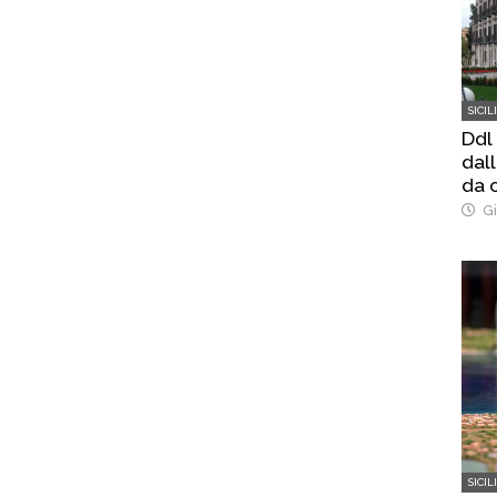
SICIL
Ddl
dal
da o
Gi
SICIL