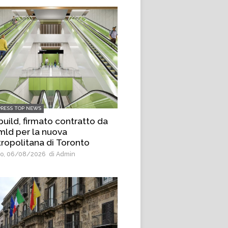
PRESS TOP NEWS
uild, firmato contratto da
 mld per la nuova
ropolitana di Toronto
o, 06/08/2026
di Admin