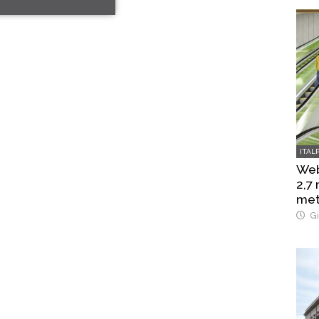
ITAL
Web
2,7
met
Gi