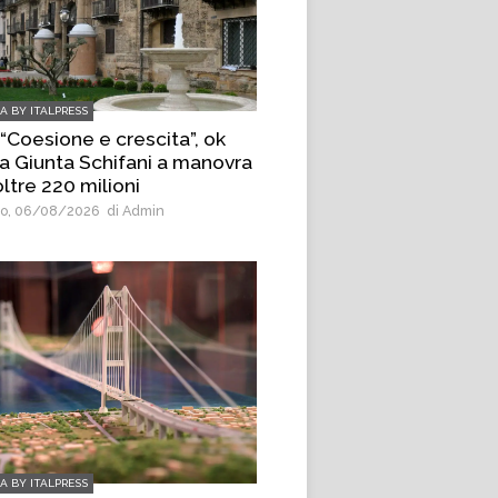
IA BY ITALPRESS
 “Coesione e crescita”, ok
la Giunta Schifani a manovra
ltre 220 milioni
o, 06/08/2026
di Admin
IA BY ITALPRESS