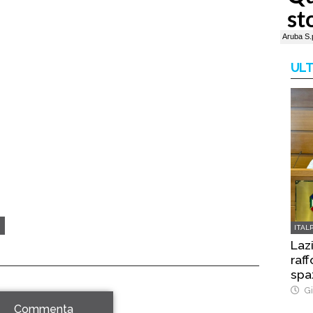
ULT
ITAL
Laz
raff
spa
Gi
Commenta