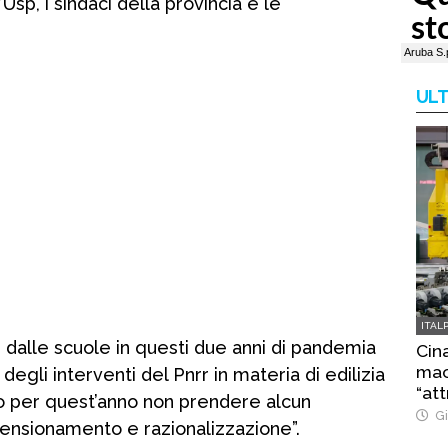
’Usp, i sindaci della provincia e le
ULT
ITAL
te dalle scuole in questi due anni di pandemia
Cina
macc
degli interventi del Pnrr in materia di edilizia
“att
o per quest’anno non prendere alcun
Gi
ensionamento e razionalizzazione”.