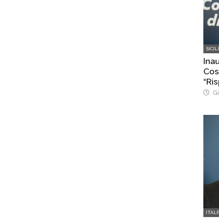
SICIL
Ina
Cost
“Ris
Gi
ITAL