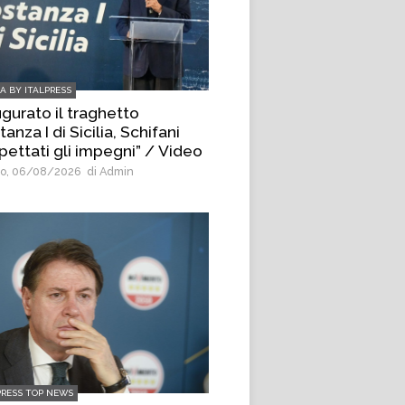
IA BY ITALPRESS
ugurato il traghetto
anza I di Sicilia, Schifani
pettati gli impegni” / Video
o, 06/08/2026
di Admin
PRESS TOP NEWS