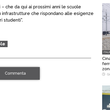
 – che da qui ai prossimi anni le scuole
 infrastrutture che rispondano alle esigenze
i studenti”.
ole
ITAL
Cina
ferr
zon
Commenta
Gi