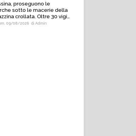
sina, proseguono le
erche sotto le macerie della
zzina crollata. Oltre 30 vigili
 fuoco impegnati
m, 09/08/2026
di Admin