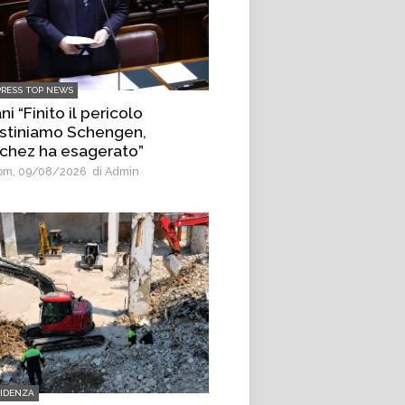
PRESS TOP NEWS
ni “Finito il pericolo
ristiniamo Schengen,
chez ha esagerato”
m, 09/08/2026
di Admin
VIDENZA