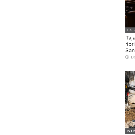
ITAL
Taja
rip
San
Do
IN E