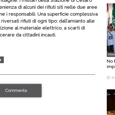
indagine, i militari della Stazione di Cesarò
venienza di alcuni dei rifiuti siti nelle due aree
ne i responsabili. Una superficie complessiva
versati rifiuti di ogni tipo: dall’amianto alle
izione al materiale elettrico, a scarti di
acerare da cittadini incauti.
PRIM
e
No 
imp
Do
Commenta