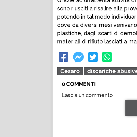
Grazie ad un’attenta attività d’
sono riusciti a risalire alla pro
potendo in tal modo individuar
dove da diversi mesi venivano ri
plastiche, dagli scarti di demol
materiali di rifiuto lasciati a m
Cesarò
discariche abusiv
0 COMMENTI
Lascia un commento