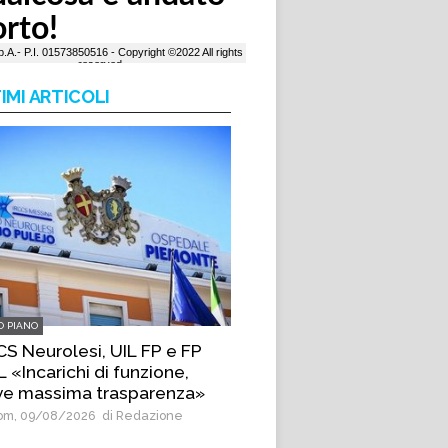
IMI ARTICOLI
O PIANO
CS Neurolesi, UIL FP e FP
 «Incarichi di funzione,
ve massima trasparenza»
m, 09/08/2026
di Redazione