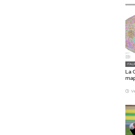
ITAL
La 
map
Ve