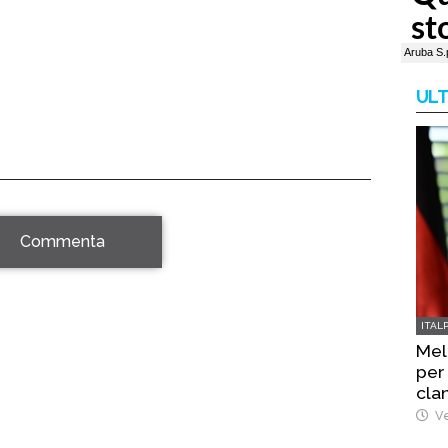
ULT
Commenta
ITAL
Mel
per
cla
Ve