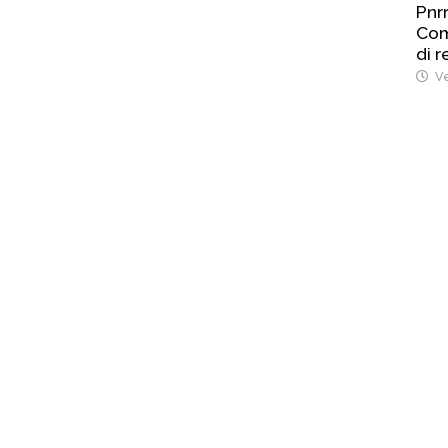
Pnrr
Com
di r
Ve