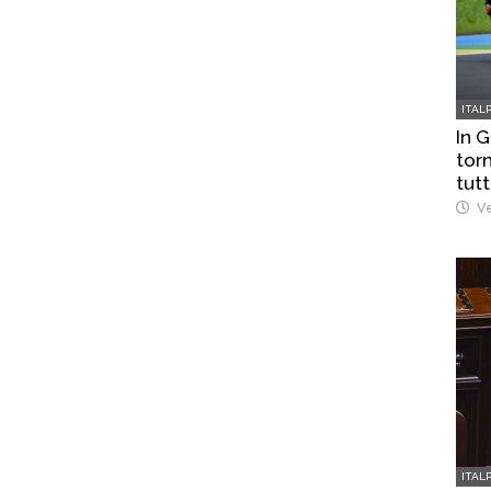
ITAL
In 
torn
tutt
Ve
ITAL