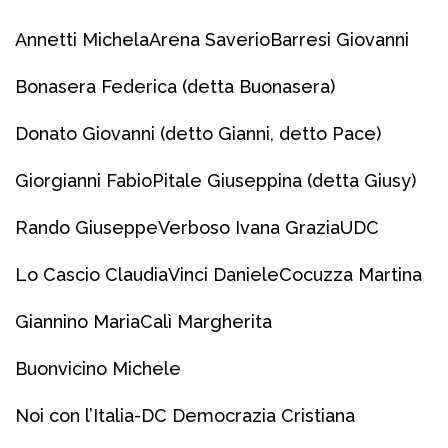
Annetti Michela
Arena Saverio
Barresi Giovanni
Bonasera Federica (detta Buonasera)
Donato Giovanni (detto Gianni, detto Pace)
Giorgianni Fabio
Pitale Giuseppina (detta Giusy)
Rando Giuseppe
Verboso Ivana Grazia
UDC
Lo Cascio Claudia
Vinci Daniele
Cocuzza Martina
Giannino Maria
Calì Margherita
Buonvicino Michele
Noi con l’Italia-DC Democrazia Cristiana