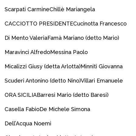
Scarpati Carmine
Chillè Mariangela
CACCIOTTO PRESIDENTE
Cucinotta Francesco
Di Mento Valeria
Famà Mariano (detto Mario)
Maravinci Alfredo
Messina Paolo
Micalizzi Giusy (detta Arlotta)
Minniti Giovanna
Scuderi Antonino (detto Nino)
Villari Emanuele
ORA SICILIA
Barresi Mario (detto Baresi)
Casella Fabio
De Michele Simona
Dell’Acqua Noemi