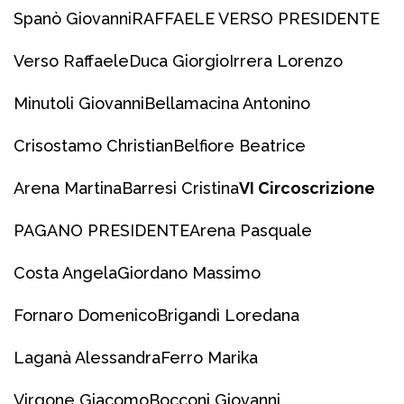
Spanò Giovanni
RAFFAELE VERSO PRESIDENTE
Verso Raffaele
Duca Giorgio
Irrera Lorenzo
Minutoli Giovanni
Bellamacina Antonino
Crisostamo Christian
Belfiore Beatrice
Arena Martina
Barresi Cristina
VI Circoscrizione
PAGANO PRESIDENTE
Arena Pasquale
Costa Angela
Giordano Massimo
Fornaro Domenico
Brigandì Loredana
Laganà Alessandra
Ferro Marika
Virgone Giacomo
Bocconi Giovanni