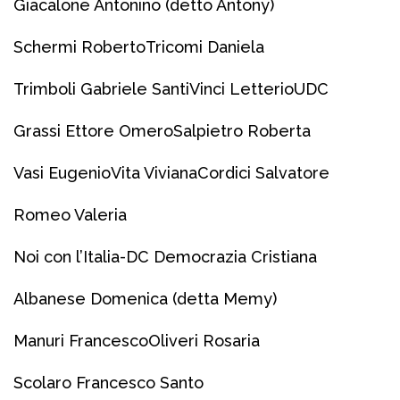
Giacalone Antonino (detto Antony)
Schermi Roberto
Tricomi Daniela
Trimboli Gabriele Santi
Vinci Letterio
UDC
Grassi Ettore Omero
Salpietro Roberta
Vasi Eugenio
Vita Viviana
Cordici Salvatore
Romeo Valeria
Noi con l’Italia-DC Democrazia Cristiana
Albanese Domenica (detta Memy)
Manuri Francesco
Oliveri Rosaria
Scolaro Francesco Santo