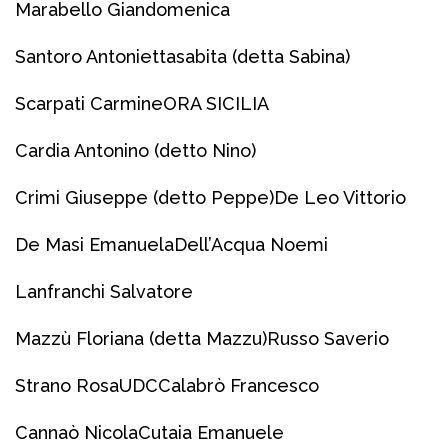
Marabello Giandomenica
Santoro Antoniettasabita (detta Sabina)
Scarpati Carmine
ORA SICILIA
Cardia Antonino (detto Nino)
Crimi Giuseppe (detto Peppe)
De Leo Vittorio
De Masi Emanuela
Dell’Acqua Noemi
Lanfranchi Salvatore
Mazzù Floriana (detta Mazzu)
Russo Saverio
Strano Rosa
UDC
Calabrò Francesco
Cannaò Nicola
Cutaia Emanuele