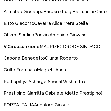
Armaleo Giuseppa
Barbero Luigi
Bertoncini Carlo
Bitto Giacomo
Cavarra Alice
Irrera Stella
Oliveri Santina
Ponzio Antonino Giovanni
V Circoscrizione
MAURIZIO CROCE SINDACO
Capone Benedetto
Giunta Roberto
Grillo Fortunato
Magrelli Anna
Pothupitiya Acharge Shenal Wishmitha
Prestipino Giarritta Gabriele (detto Prestipino)
FORZA ITALIA
Andaloro Giosuè