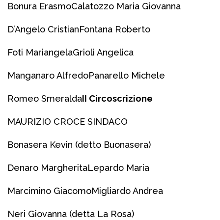
Bonura Erasmo
Calatozzo Maria Giovanna
D’Angelo Cristian
Fontana Roberto
Foti Mariangela
Grioli Angelica
Manganaro Alfredo
Panarello Michele
Romeo Smeralda
II Circoscrizione
MAURIZIO CROCE SINDACO
Bonasera Kevin (detto Buonasera)
Denaro Margherita
Lepardo Maria
Marcimino Giacomo
Migliardo Andrea
Neri Giovanna (detta La Rosa)