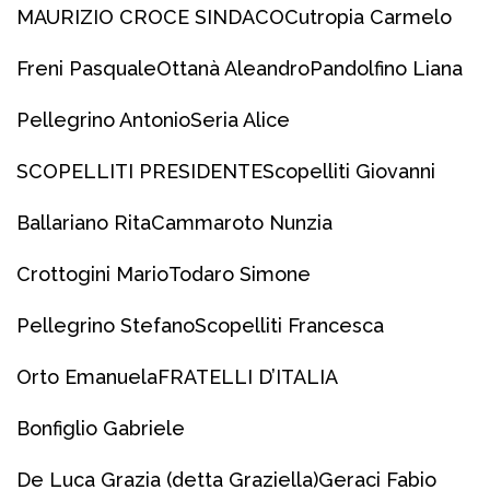
MAURIZIO CROCE SINDACO
Cutropia Carmelo
Freni Pasquale
Ottanà Aleandro
Pandolfino Liana
Pellegrino Antonio
Seria Alice
SCOPELLITI PRESIDENTE
Scopelliti Giovanni
Ballariano Rita
Cammaroto Nunzia
Crottogini Mario
Todaro Simone
Pellegrino Stefano
Scopelliti Francesca
Orto Emanuela
FRATELLI D’ITALIA
Bonfiglio Gabriele
De Luca Grazia (detta Graziella)
Geraci Fabio