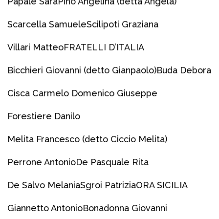
Papale Sara
Pino Angelina (detta Angela)
Scarcella Samuele
Scilipoti Graziana
Villari Matteo
FRATELLI D’ITALIA
Bicchieri Giovanni (detto Gianpaolo)
Buda Debora
Cisca Carmelo Domenico Giuseppe
Forestiere Danilo
Melita Francesco (detto Ciccio Melita)
Perrone Antonio
De Pasquale Rita
De Salvo Melania
Sgroi Patrizia
ORA SICILIA
Giannetto Antonio
Bonadonna Giovanni