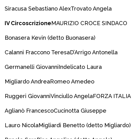
Siracusa Sebastiano Alex
Trovato Angela
IV Circoscrizione
MAURIZIO CROCE SINDACO
Bonasera Kevin (detto Buonasera)
Calanni Fraccono Teresa
D’Arrigo Antonella
Germanelli Giovanni
Indelicato Laura
Migliardo Andrea
Romeo Amedeo
Ruggeri Giovanni
Vinciullo Angela
FORZA ITALIA
Aglianò Francesco
Cucinotta Giuseppe
Lauro Nicola
Migliardi Benetto (detto Migliardo)