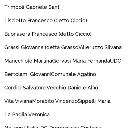
Trimboli Gabriele Santi
Lisciotto Francesco (detto Ciccio)
Buonasera Francesco (detto Ciccio)
Grassi Giovanna (detta Grasso)
Alleruzzo Silvana
Maricchiolo Martina
Gervasi Maria Fernanda
UDC
Bertolami Giovanni
Comunale Agatino
Cordici Salvatore
Vecchio Daniele Alfio
Vita Viviana
Morabito Vincenzo
Sippelli Maria
La Paglia Veronica
Noi con l’Italia-DC Democrazia Cristiana