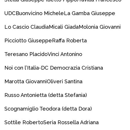
UDC
Buonvicino Michele
La Gamba Giuseppe
Lo Cascio Claudia
Micali Giada
Molonia Giovanni
Picciotto Giuseppe
Raffa Roberta
Teresano Placido
Vinci Antonino
Noi con l’Italia-DC Democrazia Cristiana
Marotta Giovanni
Oliveri Santina
Russo Antonietta (detta Stefania)
Scognamiglio Teodora (detta Dora)
Sottile Roberto
Seria Rossella Adriana