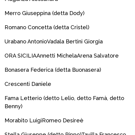
Merro Giuseppina (detta Dody)
Romano Concetta (detta Cristel)
Urabano Antonio
Vadala Bertini Giorgia
ORA SICILIA
Annetti Michela
Arena Salvatore
Bonasera Federica (detta Buonasera)
Crescenti Daniele
Fama Letterio (detto Lelio, detto Famà, detto
Benny)
Morabito Luigi
Romeo Desireè
Stella Giuseppe (detto Pippo)
Tavilla Francesco