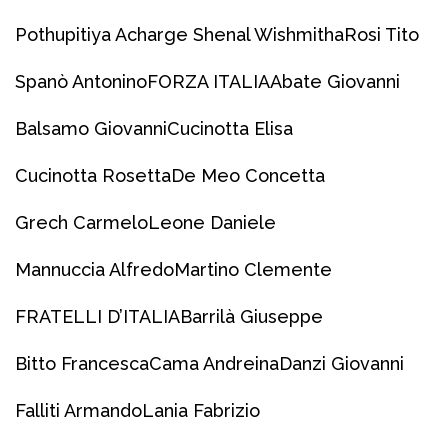
Pothupitiya Acharge Shenal Wishmitha
Rosi Tito
Spanò Antonino
FORZA ITALIA
Abate Giovanni
Balsamo Giovanni
Cucinotta Elisa
Cucinotta Rosetta
De Meo Concetta
Grech Carmelo
Leone Daniele
Mannuccia Alfredo
Martino Clemente
FRATELLI D’ITALIA
Barrilà Giuseppe
Bitto Francesca
Cama Andreina
Danzi Giovanni
Falliti Armando
Lania Fabrizio