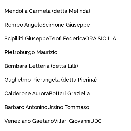
Mendolia Carmela (detta Melinda)
Romeo Angelo
Scimone Giuseppe
Scipilliti Giuseppe
Teofi Federica
ORA SICILIA
Pietroburgo Maurizio
Bombara Letteria (detta Lilli)
Guglielmo Pierangela (detta Pierina)
Calderone Aurora
Bottari Graziella
Barbaro Antonino
Ursino Tommaso
Veneziano Gaetano
Villari Giovanni
UDC