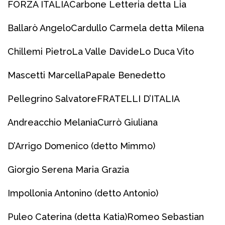
FORZA ITALIA
Carbone Letteria detta Lia
Ballarò Angelo
Cardullo Carmela detta Milena
Chillemi Pietro
La Valle Davide
Lo Duca Vito
Mascetti Marcella
Papale Benedetto
Pellegrino Salvatore
FRATELLI D’ITALIA
Andreacchio Melania
Currò Giuliana
D’Arrigo Domenico (detto Mimmo)
Giorgio Serena Maria Grazia
Impollonia Antonino (detto Antonio)
Puleo Caterina (detta Katia)
Romeo Sebastian