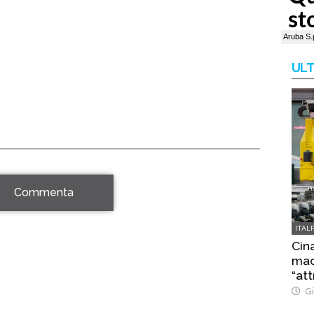
ULT
Commenta
ITAL
Cina
macc
“att
Gi