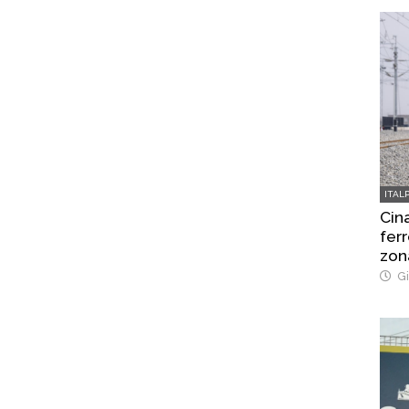
ITAL
Cina
ferr
zon
Gi