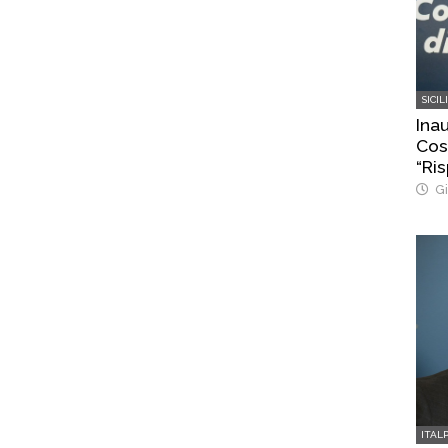
SICIL
Ina
Cost
“Ris
Gi
ITAL