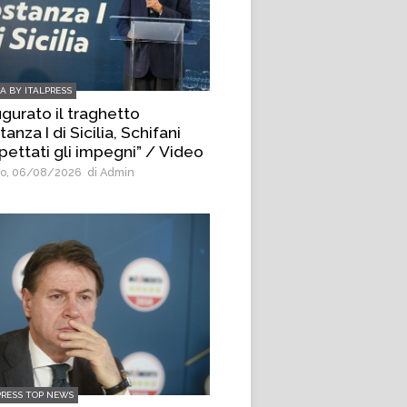
IA BY ITALPRESS
ugurato il traghetto
anza I di Sicilia, Schifani
pettati gli impegni” / Video
o, 06/08/2026
di Admin
PRESS TOP NEWS