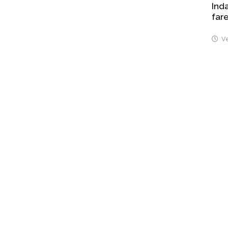
Inda
fare
Ve