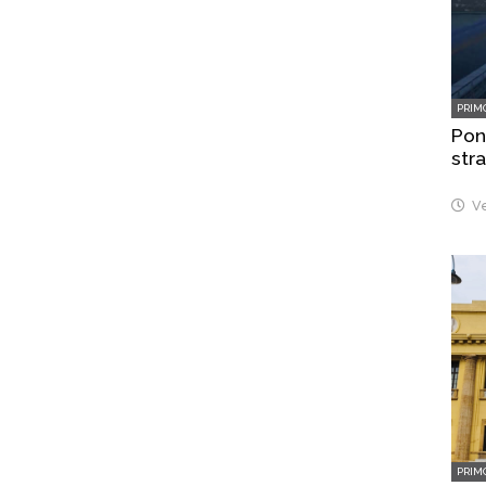
PRIM
Pont
stra
Ve
PRIM