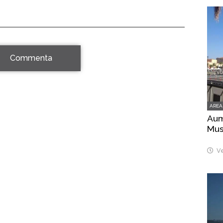
Commenta
AREA
Aume
Mus
Ve