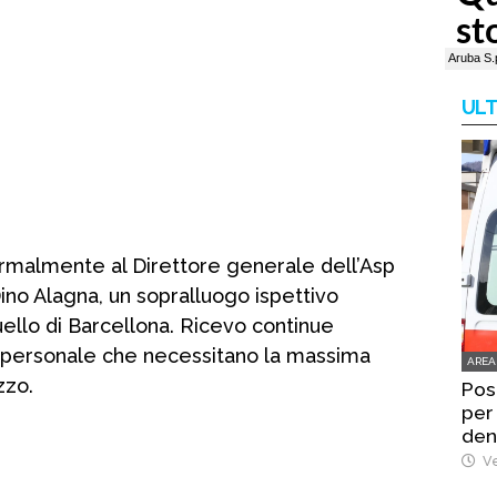
ULT
formalmente al Direttore generale dell’Asp
ino Alagna, un sopralluogo ispettivo
uello di Barcellona. Ricevo continue
al personale che necessitano la massima
AREA
zzo.
Pos
per
den
Ve