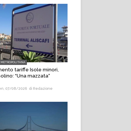
 METROPOLITANA
nto tariffe Isole minori,
olino: “Una mazzata”
n, 07/08/2026
di Redazione