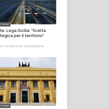
O PIANO
e, Lega Sicilia: “Scelta
tegica per il territorio”
n, 07/08/2026
di Redazione
O PIANO