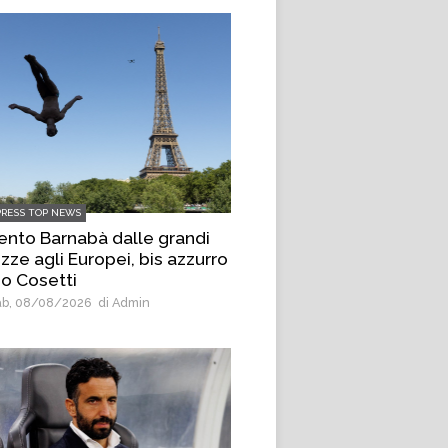
PRESS TOP NEWS
ento Barnabà dalle grandi
zze agli Europei, bis azzurro
o Cosetti
b, 08/08/2026
di Admin