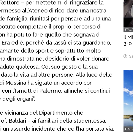
l Rettore – permettetemi di ringraziare la
messo all’Ateneo di ricordare una nostra
de famiglia, riunitasi per pensare ad una una
 potuto completare il proprio percorso di
ITAL
 non ha potuto fare quello che sognava di
Il 
. Era ed è, perché da lassù ci sta guardando,
3-0
 amante dello sport e soprattutto molto
Sa
ha dimostrata nel desiderio di voler donare
caduto qualcosa. Col suo gesto e la sua
dato la vita ad altre persone. Alla luce delle
à di Messina ha siglato un accordo con
 con l’Ismett di Palermo, affinché si continui
degli organi”.
te vicinanza del Dipartimento che
f. Baldari – ai familiari della studentessa.
i un assurdo incidente che ce l’ha portata via,
ITAL