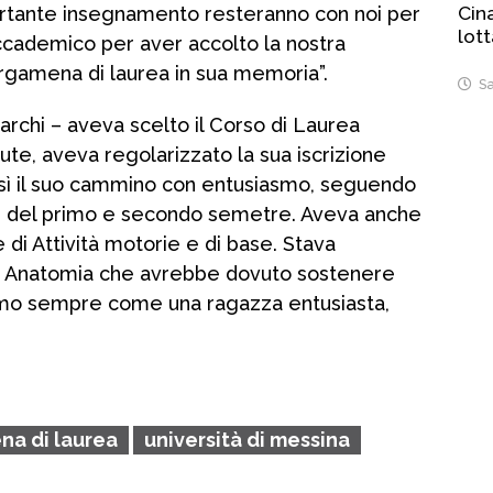
portante insegnamento resteranno con noi per
Cina
lot
ccademico per aver accolto la nostra
ergamena di laurea in sua memoria”.
Sa
marchi – aveva scelto il Corso di Laurea
ute, aveva regolarizzato la sua iscrizione
così il suo cammino con entusiasmo, seguendo
ati del primo e secondo semetre. Aveva anche
e di Attività motorie e di base. Stava
di Anatomia che avrebbe dovuto sostenere
iamo sempre come una ragazza entusiasta,
a di laurea
università di messina