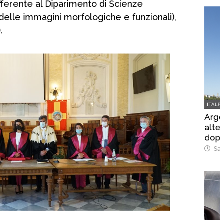
afferente al Diparimento di Scienze
delle immagini morfologiche e funzionali),
.
ITAL
Arg
alte
dop
Sa