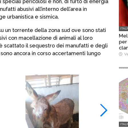
ti speciali pericolosi e non, di furto di energia
ufatti abusivi all’interno dell’area in
ge urbanistica e sismica.
ITAL
 su un torrente della zona sud ove sono stati
Mel
sivi con macellazione di animali al loro
per
è scattato il sequestro dei manufatti e degli
cla
; sono ancora in corso accertamenti lungo
Ve
ITAL