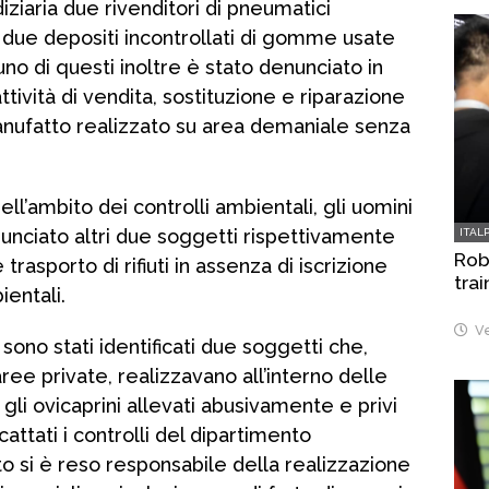
udiziaria due rivenditori di pneumatici
o due depositi incontrollati di gomme usate
no di questi inoltre è stato denunciato in
tività di vendita, sostituzione e riparazione
manufatto realizzato su area demaniale senza
l’ambito dei controlli ambientali, gli uomini
nunciato altri due soggetti rispettivamente
ITAL
Robo
 trasporto di rifiuti in assenza di iscrizione
trai
ientali.
Ve
 sono stati identificati due soggetti che,
aree private, realizzavano all’interno delle
gli ovicaprini allevati abusivamente e privi
attati i controlli del dipartimento
o si è reso responsabile della realizzazione