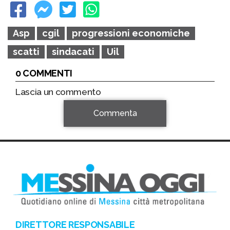
Asp
cgil
progressioni economiche
scatti
sindacati
Uil
0 COMMENTI
Lascia un commento
Commenta
DIRETTORE RESPONSABILE