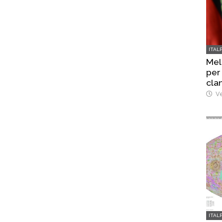
ITAL
Mel
per
cla
Ve
ITAL