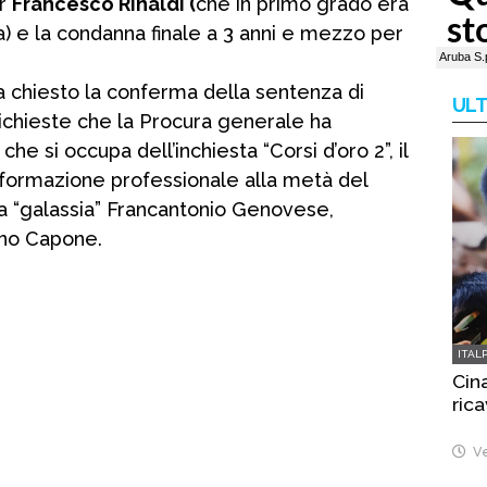
er
Francesco Rinaldi (
che in primo grado era
) e la condanna finale a 3 anni e mezzo per
 ha chiesto la conferma della sentenza di
ULT
ichieste che la Procura generale ha
he si occupa dell’inchiesta “Corsi d’oro 2”, il
 formazione professionale alla metà del
a “galassia” Francantonio Genovese,
ino Capone.
ITAL
Cina
rica
Ve