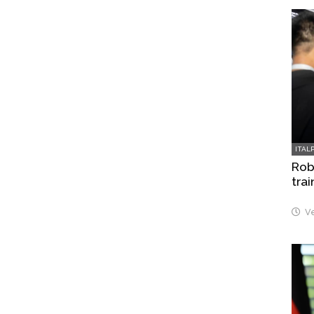
ITAL
Robo
trai
Ve