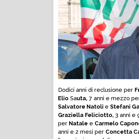
Dodici anni di reclusione per
F
Elio
Sa
uta,
7 anni e mezzo p
Salvatore Natoli
e
Stefani Ga
Graziella
Feliciotto,
3 anni e
per
Natale
e
Carmelo Capon
anni e 2 mesi per
Concetta C