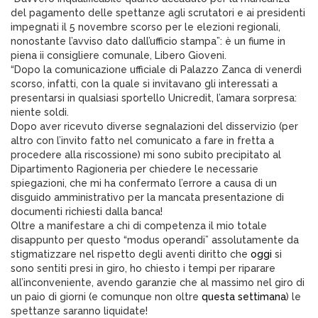
del pagamento delle spettanze agli scrutatori e ai presidenti
impegnati il 5 novembre scorso per le elezioni regionali,
nonostante l’avviso dato dall’ufficio stampa”: è un fiume in
piena ii consigliere comunale, Libero Gioveni.
“Dopo la comunicazione ufficiale di Palazzo Zanca di venerdì
scorso, infatti, con la quale si invitavano gli interessati a
presentarsi in qualsiasi sportello Unicredit, l’amara sorpresa:
niente soldi.
Dopo aver ricevuto diverse segnalazioni del disservizio (per
altro con l’invito fatto nel comunicato a fare in fretta a
procedere alla riscossione) mi sono subito precipitato al
Dipartimento Ragioneria per chiedere le necessarie
spiegazioni, che mi ha confermato l’errore a causa di un
disguido amministrativo per la mancata presentazione di
documenti richiesti dalla banca!
Oltre a manifestare a chi di competenza il mio totale
disappunto per questo “modus operandi” assolutamente da
stigmatizzare nel rispetto degli aventi diritto che
oggi
si
sono sentiti presi in giro, ho chiesto i tempi per riparare
all’inconveniente, avendo garanzie che al massimo nel giro di
un paio di giorni (e comunque non oltre
questa settimana
) le
spettanze saranno liquidate!