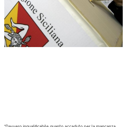
“Davvero inqualificabile quanto accaduto per la mancanza