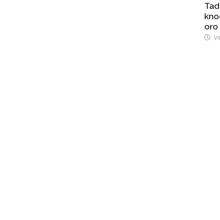
Tad
kno
oro
Ve