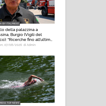
IA BY ITALPRESS
lo della palazzina a
ina, Burgio (Vigili del
o): “Ricerche fino all’ultimo
nello di materiale”
n, 07/08/2026
di Admin
PRESS TOP NEWS