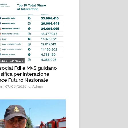
PRESS TOP NEWS
 social FdI e M5S guidano
sifica per interazione,
sce Futuro Nazionale
n, 07/08/2026
di Admin