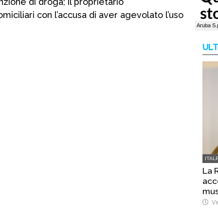
zione di droga; il proprietario
omiciliari con l’accusa di aver agevolato l’uso
ULT
ITAL
La 
acc
mus
Ve