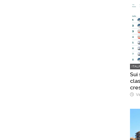
ITAL
Sui
clas
cre
Ve