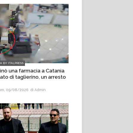
IA BY ITALPRESS
inò una farmacia a Catania
to di taglierino, un arresto
m, 09/08/2026
di Admin