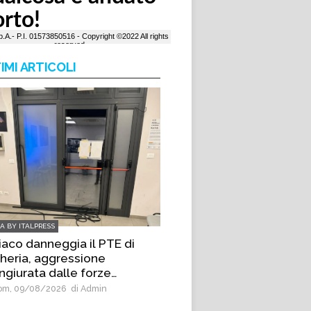
IMI ARTICOLI
IA BY ITALPRESS
iaco danneggia il PTE di
heria, aggressione
ngiurata dalle forze
’ordine
m, 09/08/2026
di Admin