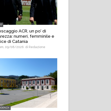
IO
escaggio ACR, un po’ di
arezza: numeri, femminile e
ice di Catania
m, 09/08/2026
di Redazione
VIDENZA