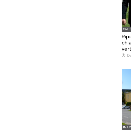
CALC
Rip
chi
vert
Do
IN E