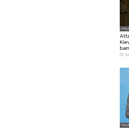
ITAL
Atta
Kiev
bam
Sa
ITAL