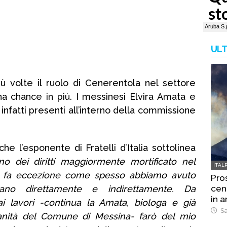
ULT
iù volte il ruolo di Cenerentola nel settore
a chance in più. I messinesi Elvira Amata e
nfatti presenti all’interno della commissione
he l’esponente di Fratelli d’Italia sottolinea
no dei diritti maggiormente mortificato nel
ITAL
on fa eccezione come spesso abbiamo avuto
Pro
cene
o direttamente e indirettamente. Da
in a
i lavori -continua la Amata, biologa e già
Sa
anità del Comune di Messina- farò del mio