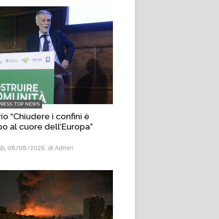
PRESS TOP NEWS
io “Chiudere i confini è
po al cuore dell’Europa”
b, 08/08/2026
di Admin