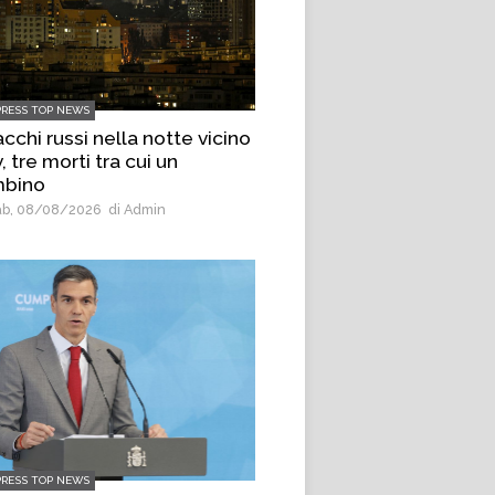
PRESS TOP NEWS
cchi russi nella notte vicino
, tre morti tra cui un
bino
b, 08/08/2026
di Admin
PRESS TOP NEWS