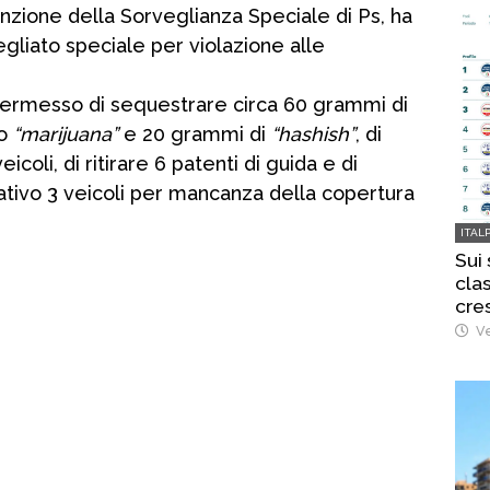
enzione della Sorveglianza Speciale di Ps, ha
egliato speciale per violazione alle
 permesso di sequestrare circa 60 grammi di
po
“marijuana”
e 20 grammi di
“hashish”
, di
coli, di ritirare 6 patenti di guida e di
tivo 3 veicoli per mancanza della copertura
ITAL
Sui
clas
cre
Ve