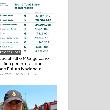
PRESS TOP NEWS
 social FdI e M5S guidano
sifica per interazione,
sce Futuro Nazionale
n, 07/08/2026
di Admin