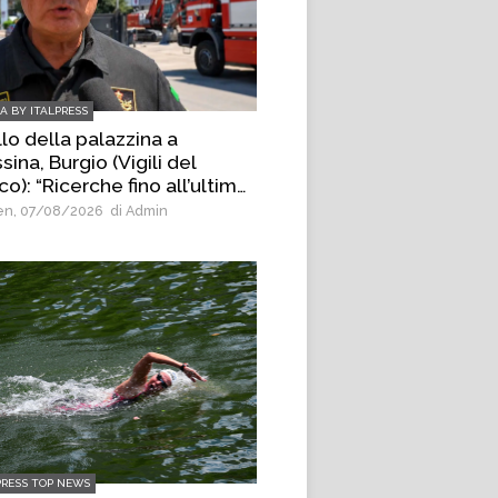
IA BY ITALPRESS
lo della palazzina a
ina, Burgio (Vigili del
o): “Ricerche fino all’ultimo
nello di materiale”
n, 07/08/2026
di Admin
PRESS TOP NEWS