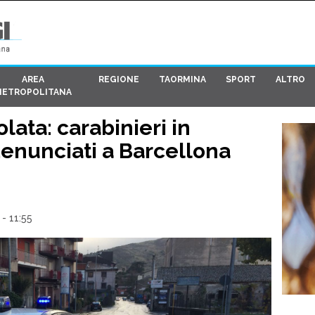
AREA
REGIONE
TAORMINA
SPORT
ALTRO
METROPOLITANA
ata: carabinieri in
denunciati a Barcellona
- 11:55