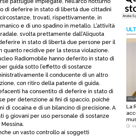
erse pattuglie impiegate, nell’arco notturno
i deferire in stato di libertà due cittadini
e circostanze, trovati, rispettivamente, in
manico e di uno spadino in metallo. L’attività
ULT
stradale, svolta prettamente dall’Aliquota
ferire in stato di libertà due persone per il
n quanto recidive per la stessa violazione.
cleo Radiomobile hanno deferito in stato di
per guida sotto l’effetto di sostanze
nistrativamente il conducente di un altro
ione, con ritiro della patente di guida.
pefacenti ha consentito di deferire in stato di
se per detenzione ai fini di spaccio, poiché
ITAL
La 
 di cocaina e di un bilancino di precisione. A
acc
ati 9 giovani per uso personale di sostanze
mus
i Messina.
Ve
anche un vasto controllo ai soggetti