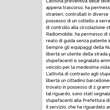
L’attività preventiva delle div
appena trascorso, ha permesso d
stranieri, controllati in divers
possesso di un coltello a serra
di controllo alla circolazione 
Radiomobile, ha permesso di de
reato di guida senza patente i
Sempre gli equipaggi della Nu
libertà un utente della strada 
stupefacenti e segnalato ammi
veicolo per la medesima violaz
L’attività di contrasto agli stu
libertà un cittadino barcellone
trovato in possesso di 2 grammi
tal riguardo, sono stati segnal
stupefacenti alla Prefettura d
Il servizio, che ha riguardato 