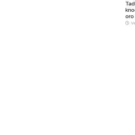
Tad
kno
oro
Ve