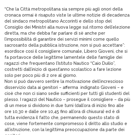
“Che la Città metropolitana sia sempre più agli onori della
cronaca ormai è risaputo viste le ultime notizie di decadenza
del sindaco metropolitano Accorinti e dello stop del
Consiglio dei Ministri alla nuova legge sul ritorno dell’elezione
diretta, ma che debba far parlare di sè anche per
l’impossibilità di garantire dei servizi minimi come quello
sacrosanto della pubblica istruzione, non si può accettare”:
esordisce così il consigliere comunale, Libero Gioveni, che si
fa portavoce delle legittime lamentele delle famiglie dei
ragazzi che frequentano l’Istituto Nautico “Caio Duilio”,
costretti dall’inizio di quest’anno scolastico a fare lezione
solo per poco più di 2 ore al giorno.
Non si può davvero sentire la motivazione dell’increscioso
disservizio data ai genitori – afferma indignato Gioveni – e
cioè che non ci siano sedie sufficienti per tutti gli studenti del
plesso. I ragazzi del Nautico – prosegue il consigliere – da più
di un mese si dividono in due turni (dall’ora di inizio fino alle
ore 10,30 e dalle ore 10,45 fino all’ora di chiusura) ed è di
tutta evidenza il fatto che, permanendo questo stato di
cose, viene fortemente compromesso il diritto allo studio e
all’istruzione, con la legittima preoccupazione da parte dei