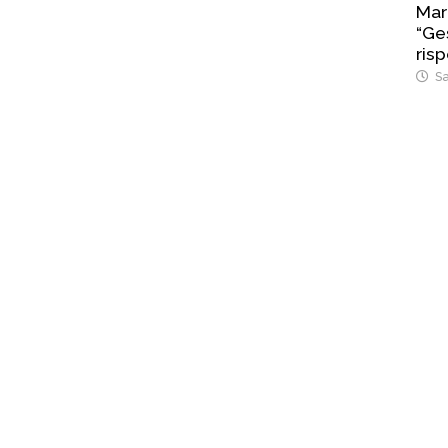
Mar
“Ges
risp
Sa