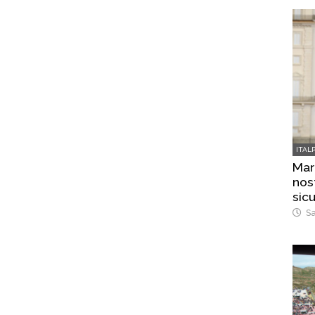
ITAL
Mar
nost
sic
Sa