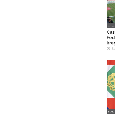
CALC
Cas
Fed
irr
Sa
ITAL