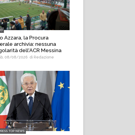
IO
o Azzara, la Procura
erale archivia: nessuna
egolarità dell’ACR Messina
b, 08/08/2026
di Redazione
PRESS TOP NEWS