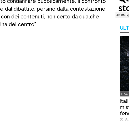
o condannare pubblicamente. Il confronto
 dal dibattito, persino dalla contestazione
e con dei contenuti, non certo da qualche
ina del centro”.
ULT
ITAL
Ital
mist
fon
Sa