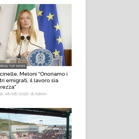
PRESS TOP NEWS
cinelle, Meloni “Onoriamo i
ri emigrati, il lavoro sia
urezza”
b, 08/08/2026
di Admin