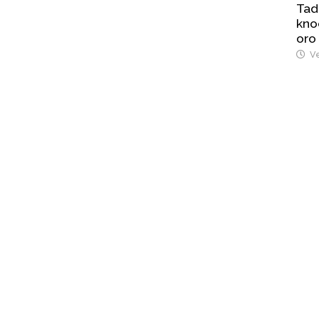
Tad
kno
oro
Ve