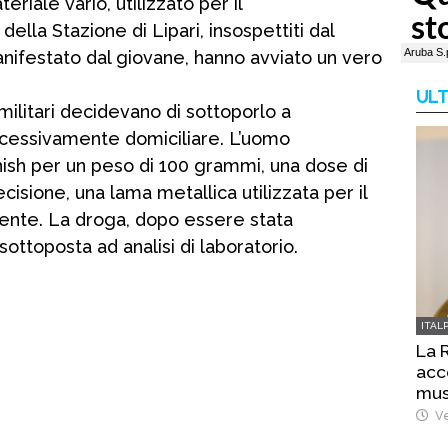
eriale vario, utilizzato per il
ella Stazione di Lipari, insospettiti dal
festato dal giovane, hanno avviato un vero
ULT
 militari decidevano di sottoporlo a
ccessivamente domiciliare. L’uomo
hish per un peso di 100 grammi, una dose di
recisione, una lama metallica utilizzata per il
cente. La droga, dopo essere stata
ottoposta ad analisi di laboratorio.
ITAL
La 
acc
mus
Ve