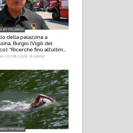
IA BY ITALPRESS
lo della palazzina a
ina, Burgio (Vigili del
o): “Ricerche fino all’ultimo
nello di materiale”
n, 07/08/2026
di Admin
PRESS TOP NEWS