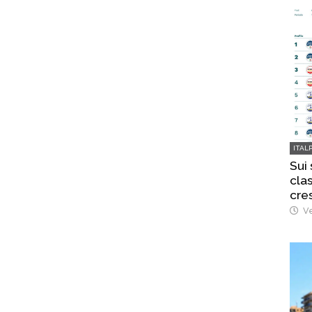
ITAL
Sui
clas
cre
Ve