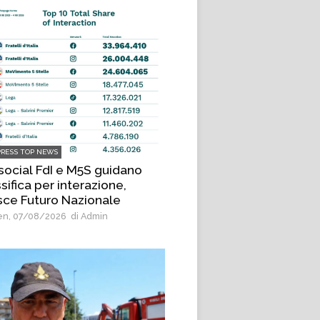
PRESS TOP NEWS
 social FdI e M5S guidano
sifica per interazione,
sce Futuro Nazionale
n, 07/08/2026
di Admin