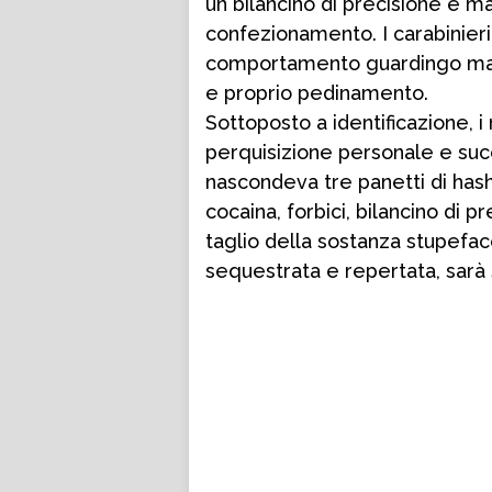
un bilancino di precisione e mat
confezionamento. I carabinieri d
comportamento guardingo mani
e proprio pedinamento.
Sottoposto a identificazione, i
perquisizione personale e su
nascondeva tre panetti di has
cocaina, forbici, bilancino di p
taglio della sostanza stupefa
sequestrata e repertata, sarà s