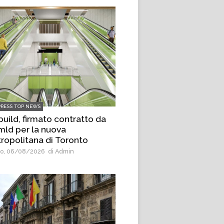
PRESS TOP NEWS
uild, firmato contratto da
 mld per la nuova
ropolitana di Toronto
o, 06/08/2026
di Admin