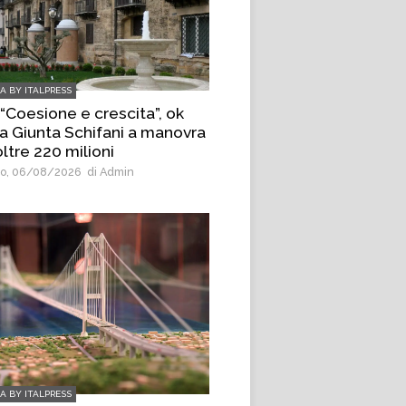
IA BY ITALPRESS
 “Coesione e crescita”, ok
la Giunta Schifani a manovra
ltre 220 milioni
o, 06/08/2026
di Admin
IA BY ITALPRESS