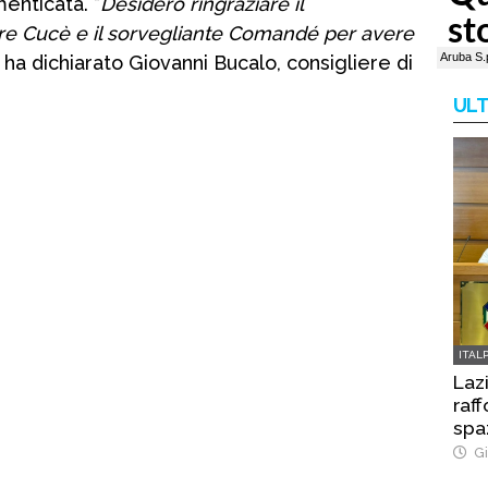
enticata. “
Desidero ringraziare il
ore Cucè e il sorvegliante Comandé per avere
” ha dichiarato Giovanni Bucalo, consigliere di
ULT
ITAL
Laz
raff
spa
Gi