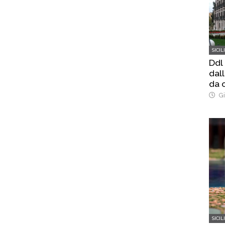
SICIL
Ddl
dal
da o
Gi
SICIL