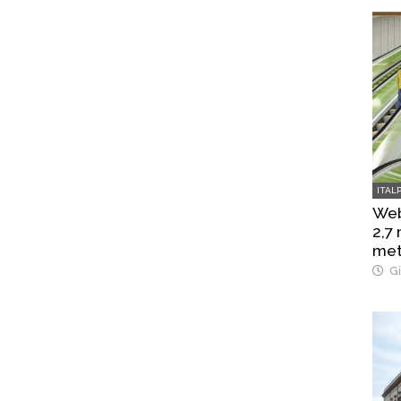
ITAL
Web
2,7
met
Gi