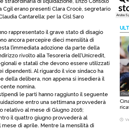
straordinaria di liquidazione, Enzo Consolo
a Cgil erano presenti Clara Crocè, segretario
audia Cantarella; per la Cisl Saro
ULT
nno rappresentato il grave stato di disagio
ono ancora percepire dieci mensilità di
chiesta l’immediata adozione da parte della
ndirizzo rivolto alla Tesoreria dell’Unicredit,
egionali e statali che devono essere utilizzati
 dipendenti. Al riguardo il vice sindaco ha
 della delibera, non appena si insedierà il
ecente nomina.
tipendi le parti hanno raggiunto il seguente
ITAL
Cina
quidazione entro una settimana provvederà
rica
io relativo al mese di Giugno 2016;
tro il quattro giugno provvederà al
Ve
mese di aprile. Mentre la mensilità di