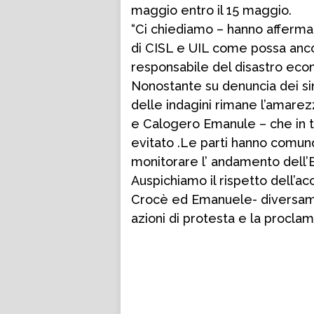
maggio entro il 15 maggio.
“Ci chiediamo – hanno affermat
di CISL e UIL come possa anco
responsabile del disastro econ
Nonostante su denuncia dei si
delle indagini rimane l’amarez
e Calogero Emanule – che in t
evitato .Le parti hanno comunq
monitorare l’ andamento dell’E
Auspichiamo il rispetto dell’a
Crocè ed Emanuele- diversam
azioni di protesta e la procla