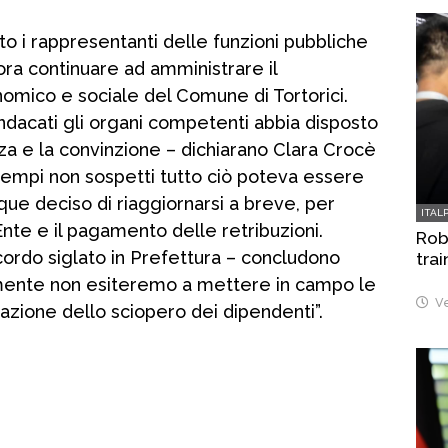
o i rappresentanti delle funzioni pubbliche
ra continuare ad amministrare il
omico e sociale del Comune di Tortorici.
ndacati gli organi competenti abbia disposto
za e la convinzione – dichiarano Clara Crocè
empi non sospetti tutto ciò poteva essere
ue deciso di riaggiornarsi a breve, per
ITAL
nte e il pagamento delle retribuzioni.
Robo
ccordo siglato in Prefettura – concludono
trai
ente non esiteremo a mettere in campo le
Ve
mazione dello sciopero dei dipendenti”.