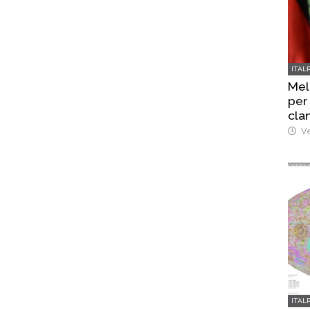
ITAL
Mel
per
cla
Ve
ITAL