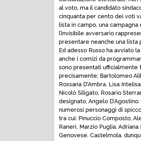
al voto, ma il candidato sindac
cinquanta per cento dei voti va
lista in campo, una campagna 
l’invisibile avversario rapprese
presentare neanche una lista p
Ed adesso Russo ha avviato la 
anche i comizi da programmar
sono presentati ufficialmente t
precisamente: Bartolomeo Alib
Rossana D’Ambra, Lisa Intelisa
Nicolò Siligato, Rosario Sterr
designato, Angelo D’Agostino. T
numerosi personaggi di spicco 
tra cui: Pinuccio Composto, A
Raneri, Marzio Puglia, Adriana
Genovese. Castelmola, dunque