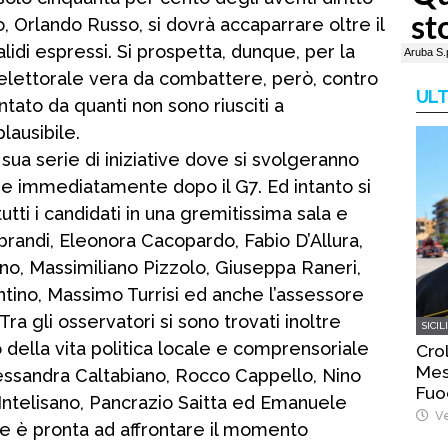
o, Orlando Russo, si dovrà accaparrare oltre il
lidi espressi. Si prospetta, dunque, per la
elettorale vera da combattere, però, contro
ULT
ntato da quanti non sono riusciti a
lausibile.
sua serie di iniziative dove si svolgeranno
e immediatamente dopo il G7. Ed intanto si
utti i candidati in una gremitissima sala e
randi, Eleonora Cacopardo, Fabio D’Allura,
no, Massimiliano Pizzolo, Giuseppa Raneri,
antino, Massimo Turrisi ed anche l’assessore
ra gli osservatori si sono trovati inoltre
SICIL
della vita politica locale e comprensoriale
Crol
Mess
lessandra Caltabiano, Rocco Cappello, Nino
Fuoc
 Intelisano, Pancrazio Saitta ed Emanuele
gra
Ve
 è pronta ad affrontare il momento