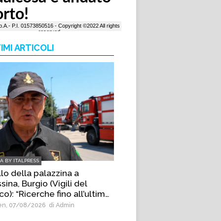
IMI ARTICOLI
IA BY ITALPRESS
lo della palazzina a
ina, Burgio (Vigili del
o): “Ricerche fino all’ultimo
nello di materiale”
n, 07/08/2026
di Admin