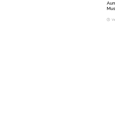
Aume
Mus
Ve