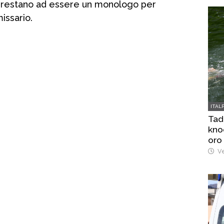
pprestano ad essere un monologo per
issario.
ITAL
Tad
kno
oro
Ve