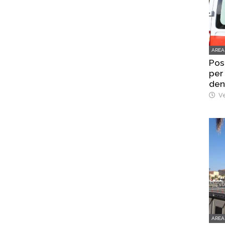
AREA
Pos
per
den
Ve
AREA