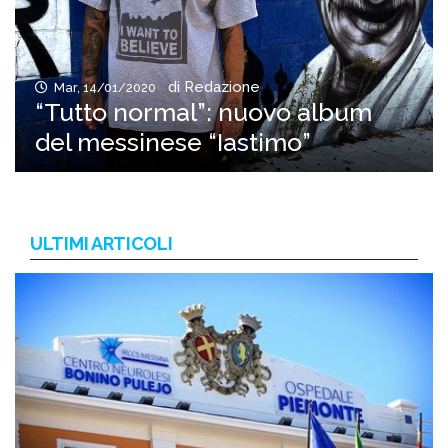
di Redazione
Mar, 14/01/2020
“Tutto normal”: nuovo album
del messinese “Iastimo”
ULTIMI ARTICOLI