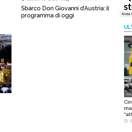
Sbarco Don Giovanni d’Austria: il
programma di oggi
UL
ITA
Cin
mac
“at
G