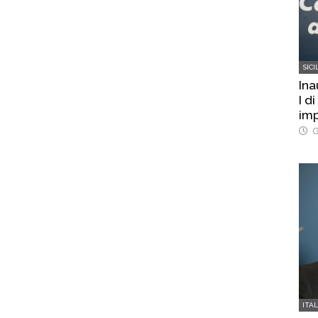
SICI
Ina
I d
imp
G
ITA