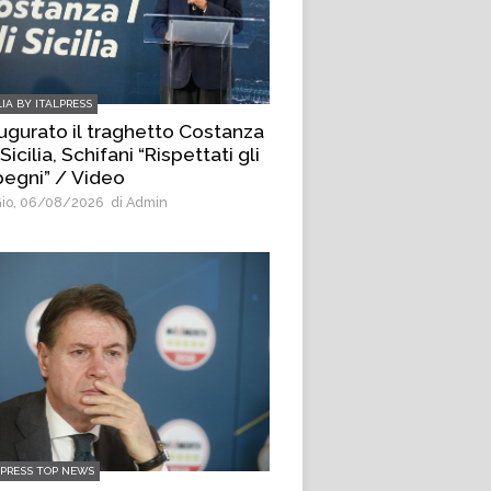
LIA BY ITALPRESS
ugurato il traghetto Costanza
i Sicilia, Schifani “Rispettati gli
egni” / Video
io, 06/08/2026
di Admin
LPRESS TOP NEWS