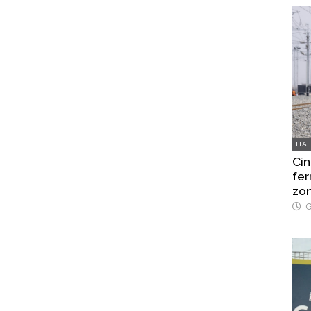
ITA
Cin
fer
zo
G