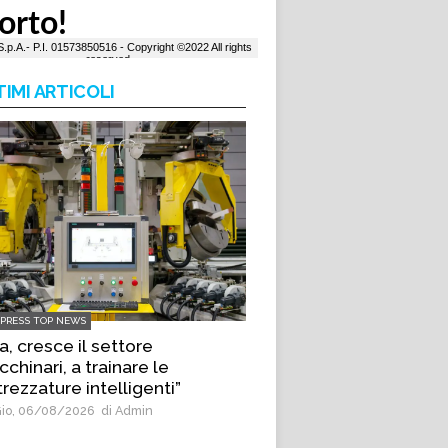
TIMI ARTICOLI
LPRESS TOP NEWS
a, cresce il settore
chinari, a trainare le
trezzature intelligenti”
io, 06/08/2026
di Admin