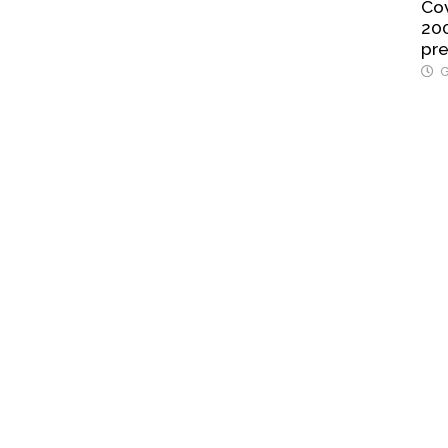
Cov
200
pre
G