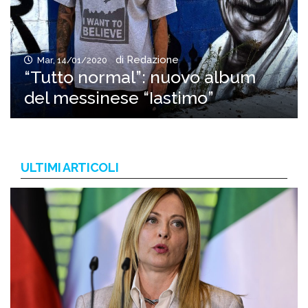
di Redazione
Mar, 14/01/2020
“Tutto normal”: nuovo album
del messinese “Iastimo”
ULTIMI ARTICOLI