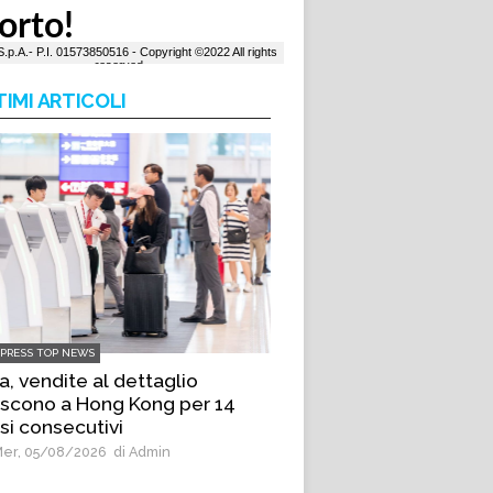
TIMI ARTICOLI
LPRESS TOP NEWS
a, vendite al dettaglio
scono a Hong Kong per 14
i consecutivi
er, 05/08/2026
di Admin