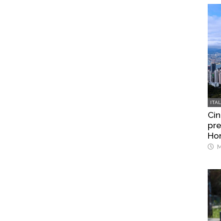
ITA
Cin
pre
Ho
M