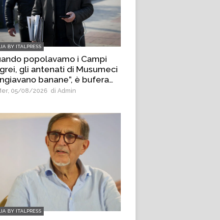
LIA BY ITALPRESS
uando popolavamo i Campi
grei, gli antenati di Musumeci
giavano banane”, è bufera
 deputato di AVS Borrelli
er, 05/08/2026
di Admin
LIA BY ITALPRESS