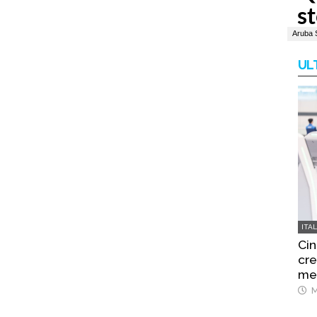
UL
ITA
Cin
cre
mes
M