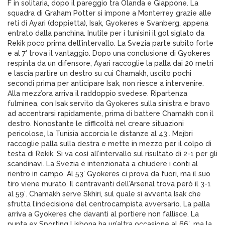
F in solitaria, dopo il pareggio tra Olanda e Giappone. La
squadra di Graham Potter si impone a Monterrey grazie alle
reti di Ayari (doppietta), Isak, Gyokeres e Svanberg, appena
entrato dalla panchina. Inutile per i tunisini il gol siglato da
Rekik poco prima dell’intervallo. La Svezia parte subito forte
e al 7′ trova il vantaggio. Dopo una conclusione di Gyokeres
respinta da un difensore, Ayari raccoglie la palla dai 20 metri
e lascia partire un destro su cui Chamakh, uscito pochi
secondi prima per anticipare Isak, non riesce a intervenire.
Alla mezz’ora arriva il raddoppio svedese. Ripartenza
fulminea, con Isak servito da Gyokeres sulla sinistra e bravo
ad accentrarsi rapidamente, prima di battere Chamakh con il
destro. Nonostante le difficoltà nel creare situazioni
pericolose, la Tunisia accorcia le distanze al 43′. Mejbri
raccoglie palla sulla destra e mette in mezzo per il colpo di
testa di Rekik. Si va così all’intervallo sul risultato di 2-1 per gli
scandinavi. La Svezia è intenzionata a chiudere i conti al
rientro in campo. Al 53′ Gyokeres ci prova da fuori, ma il suo
tiro viene murato. Il centravanti dell’Arsenal trova però il 3-1
al 59′. Chamakh serve Skhiri, sul quale si avventa Isak che
sfrutta l’indecisione del centrocampista avversario. La palla
arriva a Gyokeres che davanti al portiere non fallisce. La
punta ex Sporting Lisbona ha un’altra occasione al 66′, ma la