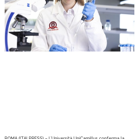
ROMA (ITALPRESS) – L’Università UniCamillus conferma la