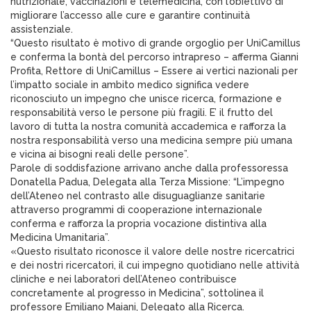
nutrizionale, vaccinazioni e telemedicina, con l’obiettivo di
migliorare l’accesso alle cure e garantire continuità
assistenziale.
“Questo risultato è motivo di grande orgoglio per UniCamillus
e conferma la bontà del percorso intrapreso – afferma Gianni
Profita, Rettore di UniCamillus – Essere ai vertici nazionali per
l’impatto sociale in ambito medico significa vedere
riconosciuto un impegno che unisce ricerca, formazione e
responsabilità verso le persone più fragili. E’ il frutto del
lavoro di tutta la nostra comunità accademica e rafforza la
nostra responsabilità verso una medicina sempre più umana
e vicina ai bisogni reali delle persone”.
Parole di soddisfazione arrivano anche dalla professoressa
Donatella Padua, Delegata alla Terza Missione: “L’impegno
dell’Ateneo nel contrasto alle disuguaglianze sanitarie
attraverso programmi di cooperazione internazionale
conferma e rafforza la propria vocazione distintiva alla
Medicina Umanitaria”.
«Questo risultato riconosce il valore delle nostre ricercatrici
e dei nostri ricercatori, il cui impegno quotidiano nelle attività
cliniche e nei laboratori dell’Ateneo contribuisce
concretamente al progresso in Medicina”, sottolinea il
professore Emiliano Maiani, Delegato alla Ricerca.