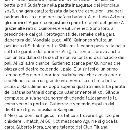
batte 2-0 il Sudafrica nella partita inaugurale del Mondiale
2026, una gara caratterizzata da ben tre espulsioni, una per i
padroni di casa e due per i bafana bafana. Allo stadio Azteca
gli uomini di Aguirre conquistano i primi tre punti del girone A
grazie alle reti di Quinones e Raul Jimenez. Sono loro, a
prescindere dai gol, i protagonisti del remake della gara
d’apertura del Mondiale 2010. All’8′ Quinones sfrutta un
pasticcio di Sithole e batte Williams facendo passare la palla
sotto le gambe del portiere. Al 19′ l’esterno ci prova anche
con un tiro dalla distanza che non va lontano dall’incrocio dei
pali. Al 42′ altra chance: Gutierrez scarica per Quinones che
piazza col destro colpendo il palo. E’ la sintesi di un primo
tempo difficile per il portiere sudafricano, che aveva aperto il
suo Mondiale con un grande intervento su un tiro a botta
sicura di Raul Jimenez dopo appena quattro minuti. La partita
dei bafana bafana si complica ulteriormente al 50′. Sithole
completa la sua serata horror chiudendo fallosamente la
corsa verso la porta di Gutierrez e venendo espulso dal
direttore di gara brasiliano Sampaio.
Il Messico domina il gioco, ma fatica a trovare il guizzo per
chiudere il match. Al 66′ il ct messicano Aguirre si gioca la
carta Gilberto Mora, 17enne talento del Club Tijuana,