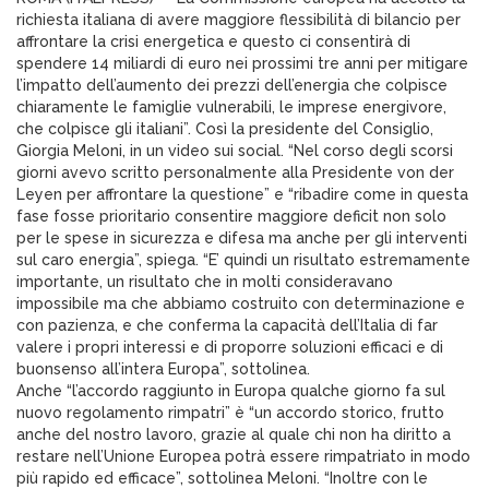
richiesta italiana di avere maggiore flessibilità di bilancio per
affrontare la crisi energetica e questo ci consentirà di
spendere 14 miliardi di euro nei prossimi tre anni per mitigare
l’impatto dell’aumento dei prezzi dell’energia che colpisce
chiaramente le famiglie vulnerabili, le imprese energivore,
che colpisce gli italiani”. Così la presidente del Consiglio,
Giorgia Meloni, in un video sui social. “Nel corso degli scorsi
giorni avevo scritto personalmente alla Presidente von der
Leyen per affrontare la questione” e “ribadire come in questa
fase fosse prioritario consentire maggiore deficit non solo
per le spese in sicurezza e difesa ma anche per gli interventi
sul caro energia”, spiega. “E’ quindi un risultato estremamente
importante, un risultato che in molti consideravano
impossibile ma che abbiamo costruito con determinazione e
con pazienza, e che conferma la capacità dell’Italia di far
valere i propri interessi e di proporre soluzioni efficaci e di
buonsenso all’intera Europa”, sottolinea.
Anche “l’accordo raggiunto in Europa qualche giorno fa sul
nuovo regolamento rimpatri” è “un accordo storico, frutto
anche del nostro lavoro, grazie al quale chi non ha diritto a
restare nell’Unione Europea potrà essere rimpatriato in modo
più rapido ed efficace”, sottolinea Meloni. “Inoltre con le