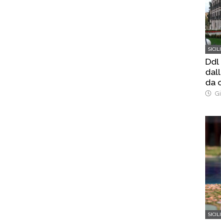
SICIL
Ddl
dal
da o
Gi
SICIL