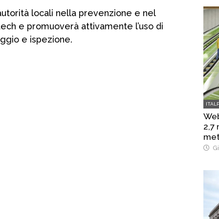
autorità locali nella prevenzione e nel
-tech e promuoverà attivamente l’uso di
aggio e ispezione.
ITAL
Web
2,7
met
Gi