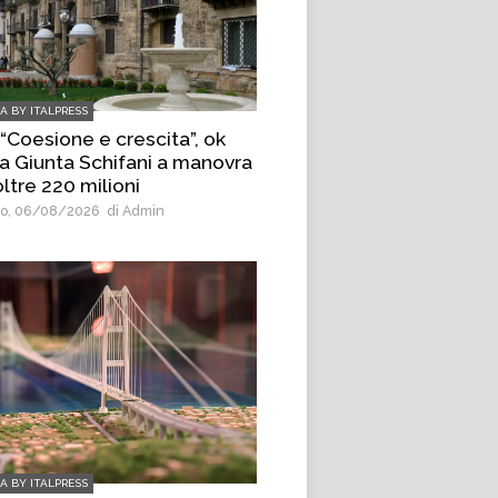
IA BY ITALPRESS
 “Coesione e crescita”, ok
la Giunta Schifani a manovra
ltre 220 milioni
o, 06/08/2026
di Admin
IA BY ITALPRESS