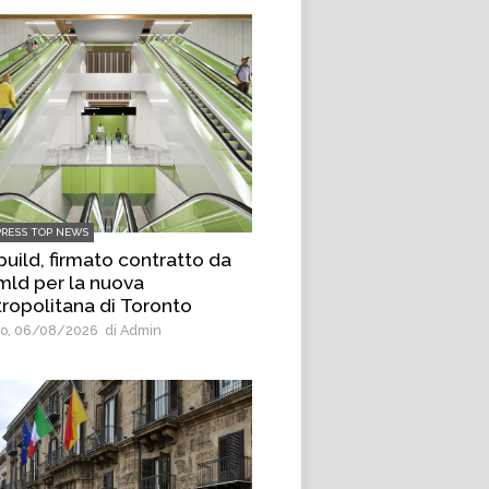
PRESS TOP NEWS
uild, firmato contratto da
 mld per la nuova
ropolitana di Toronto
o, 06/08/2026
di Admin