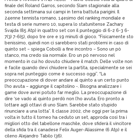
finale del Roland Garros, secondo Slam stagionale alla
seconda settimana sui campi in terra battuta parigini. Il
24enne tennista romano, 14esimo del ranking mondiale e
testa di serie numero 10, supera lo statunitense Zachary
Svajda (85 Atp) in quattro set con il punteggio di 6-2 6-3 6-
7(3) 7-6(5), dopo tre ore e 19 minuti di gioco. “Fisicamente sto
benissimo, quindi non ci sarebbero stati problemi in caso di
quinto set – spiega Cobolli a fine incontro – Sono un pò
stanco, ma credo sia normale. Ero un pò nervoso nel
momento in cui ho dovuto chiudere il match. Delle volte non
è facile quando devi chiudere la partita, specialmente se sei
sopra nel punteggio come è successo oggi”. “La
preoccupazione di dover andare al quinto a un certo punto
l’ho avuta – aggiunge il capitolino -. Bisogna analizzare i
game dove avrei potuto far meglio. La preoccupazione di
dire ‘se vado al quinto perdò non l’ho avuta. Ero pronto a
lottare agli ottavi di uno Slam. Sarebbe stato stupido
rinunciare a una lotta”. Il classe 2002, che oggi per la prima
volta in tutto il torneo ha ceduto un set, approda così tra i
migliori otto del tabellone maschile, dove sfiderà il vincitore
della sfida tra il canadese Felix Auger-Aliassime (6 Atp) e il
cileno Alejandro Tabilo (36).