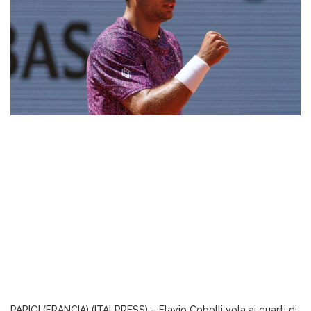
PARIGI (FRANCIA) (ITALPRESS) – Flavio Cobolli vola ai quarti di