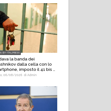
IA BY ITALPRESS
dava la banda dei
shnikov dalla cella con lo
rtphone, imposto il 41 bis a
s emergente di Palermo
o, 06/08/2026
di Admin