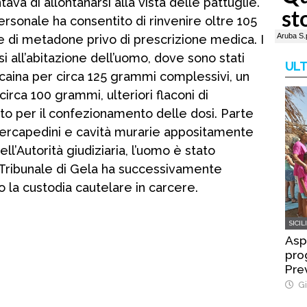
ava di allontanarsi alla vista delle pattuglie.
rsonale ha consentito di rinvenire oltre 105
e di metadone privo di prescrizione medica. I
si all’abitazione dell’uomo, dove sono stati
ULT
cocaina per circa 125 grammi complessivi, un
circa 100 grammi, ulteriori flaconi di
to per il confezionamento delle dosi. Parte
ntercapedini e cavità murarie appositamente
ll’Autorità giudiziaria, l’uomo è stato
l Tribunale di Gela ha successivamente
o la custodia cautelare in carcere.
SICIL
Asp 
pro
Pre
Gi