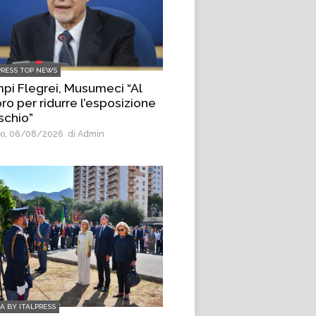
PRESS TOP NEWS
pi Flegrei, Musumeci “Al
ro per ridurre l’esposizione
ischio”
o, 06/08/2026
di Admin
IA BY ITALPRESS