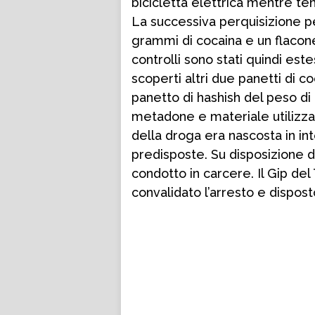
bicicletta elettrica mentre tent
La successiva perquisizione pe
grammi di cocaina e un flacon
controlli sono stati quindi este
scoperti altri due panetti di 
panetto di hashish del peso di 
metadone e materiale utilizza
della droga era nascosta in i
predisposte. Su disposizione de
condotto in carcere. Il Gip de
convalidato l’arresto e dispost