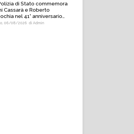
Polizia di Stato commemora
ni Cassarà e Roberto
ochia nel 41° anniversario
la loro uccisione
o, 06/08/2026
di Admin