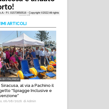
IMI ARTICOLI
IA BY ITALPRESS
Siracusa, al via a Pachino il
getto “Spiagge Inclusive e
venzione”
o, 06/08/2026
di Admin