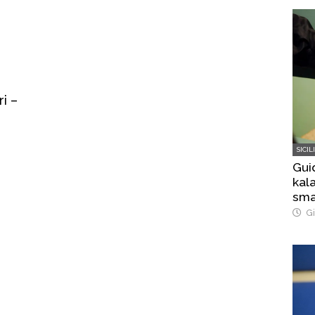
ri –
SICIL
Gui
kala
sma
bos
Gi