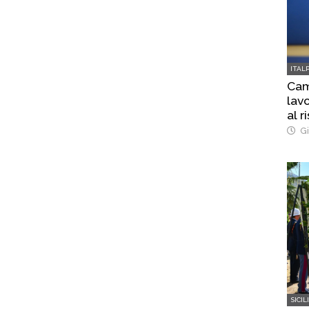
ITAL
Cam
lavo
al r
Gi
SICIL