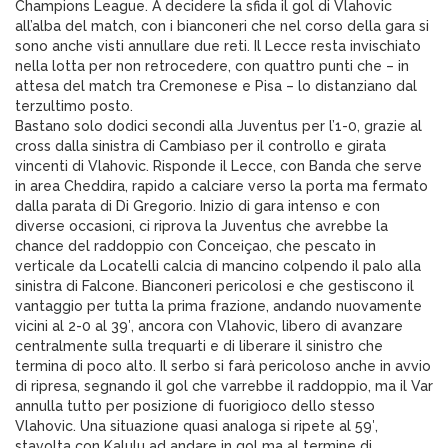
Champions League. A decidere la sfida il gol di Vlahovic
all’alba del match, con i bianconeri che nel corso della gara si
sono anche visti annullare due reti. Il Lecce resta invischiato
nella lotta per non retrocedere, con quattro punti che – in
attesa del match tra Cremonese e Pisa – lo distanziano dal
terzultimo posto.
Bastano solo dodici secondi alla Juventus per l’1-0, grazie al
cross dalla sinistra di Cambiaso per il controllo e girata
vincenti di Vlahovic. Risponde il Lecce, con Banda che serve
in area Cheddira, rapido a calciare verso la porta ma fermato
dalla parata di Di Gregorio. Inizio di gara intenso e con
diverse occasioni, ci riprova la Juventus che avrebbe la
chance del raddoppio con Conceiçao, che pescato in
verticale da Locatelli calcia di mancino colpendo il palo alla
sinistra di Falcone. Bianconeri pericolosi e che gestiscono il
vantaggio per tutta la prima frazione, andando nuovamente
vicini al 2-0 al 39′, ancora con Vlahovic, libero di avanzare
centralmente sulla trequarti e di liberare il sinistro che
termina di poco alto. Il serbo si farà pericoloso anche in avvio
di ripresa, segnando il gol che varrebbe il raddoppio, ma il Var
annulla tutto per posizione di fuorigioco dello stesso
Vlahovic. Una situazione quasi analoga si ripete al 59′,
stavolta con Kalulu ad andare in gol ma al termine di