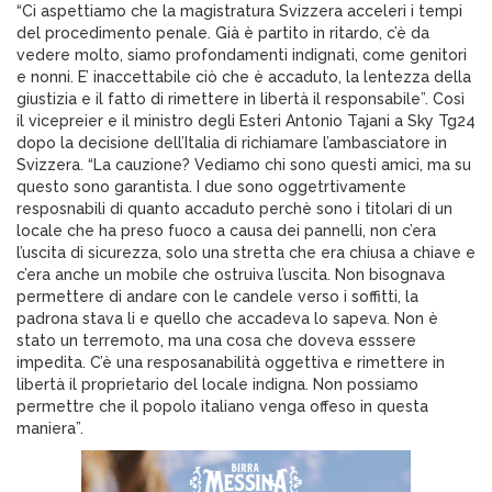
“Ci aspettiamo che la magistratura Svizzera acceleri i tempi
del procedimento penale. Già è partito in ritardo, c’è da
vedere molto, siamo profondamenti indignati, come genitori
e nonni. E’ inaccettabile ciò che è accaduto, la lentezza della
giustizia e il fatto di rimettere in libertà il responsabile”. Così
il vicepreier e il ministro degli Esteri Antonio Tajani a Sky Tg24
dopo la decisione dell’Italia di richiamare l’ambasciatore in
Svizzera. “La cauzione? Vediamo chi sono questi amici, ma su
questo sono garantista. I due sono oggetrtivamente
resposnabili di quanto accaduto perchè sono i titolari di un
locale che ha preso fuoco a causa dei pannelli, non c’era
l’uscita di sicurezza, solo una stretta che era chiusa a chiave e
c’era anche un mobile che ostruiva l’uscita. Non bisognava
permettere di andare con le candele verso i soffitti, la
padrona stava li e quello che accadeva lo sapeva. Non è
stato un terremoto, ma una cosa che doveva esssere
impedita. C’è una resposanabilità oggettiva e rimettere in
libertà il proprietario del locale indigna. Non possiamo
permettre che il popolo italiano venga offeso in questa
maniera”.