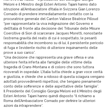
Meloni e il Ministro degli Esteri Antonio Tajani hanno dato
istruzione all’Ambasciatore d’Italia in Svizzera Gian Lorenzo
Cornado di prendere immediatamente contatto con la
procuratrice generale del Canton Vallese Bèatrice Pilloud
“per rappresentarle la viva indignazione del Governo e
dell’Italia di fronte alla decisione del Tribunale delle Misure
Coercitive di Sion di scarcerare Jacques Moretti, nonostante
l’estrema gravità del reato di cui è sospettato, le pesanti
responsabilità che incombono su di lui, il persistente pericolo
di fuga e l’evidente rischio di ulteriore inquinamento delle
prove a suo carico”.
“Una decisione che rappresenta una grave offesa e una
ulteriore ferita inferta alle famiglie delle vittime della
tragedia di Crans-Montana e di coloro che sono tuttora
ricoverati in ospedale. L’Italia tutta chiede a gran voce verità
e giustizia, e chiede che a ridosso di questa sciagura vengano
adottati provvedimenti rispettosi, che tengano pienamente
conto delle sofferenze e delle aspettative delle famiglie”.
Il Presidente del Consiglio Giorgia Meloni ed il Ministro degli
Esteri Antonio Tajani hanno quindi disposto “il richiamo a
Roma dell’Ambasciatore Cornado per definire le ulteriori
azioni da intraprendere”.