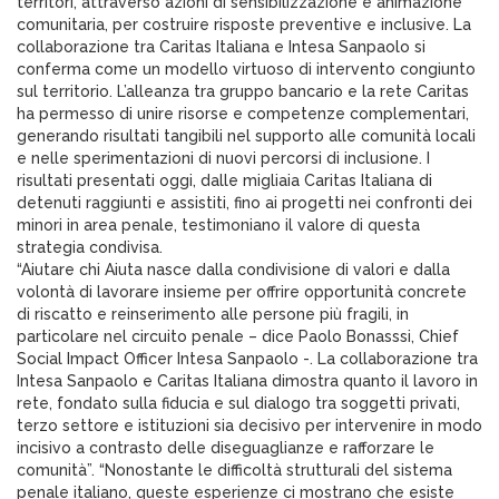
territori, attraverso azioni di sensibilizzazione e animazione
comunitaria, per costruire risposte preventive e inclusive. La
collaborazione tra Caritas Italiana e Intesa Sanpaolo si
conferma come un modello virtuoso di intervento congiunto
sul territorio. L’alleanza tra gruppo bancario e la rete Caritas
ha permesso di unire risorse e competenze complementari,
generando risultati tangibili nel supporto alle comunità locali
e nelle sperimentazioni di nuovi percorsi di inclusione. I
risultati presentati oggi, dalle migliaia Caritas Italiana di
detenuti raggiunti e assistiti, fino ai progetti nei confronti dei
minori in area penale, testimoniano il valore di questa
strategia condivisa.
“Aiutare chi Aiuta nasce dalla condivisione di valori e dalla
volontà di lavorare insieme per offrire opportunità concrete
di riscatto e reinserimento alle persone più fragili, in
particolare nel circuito penale – dice Paolo Bonasssi, Chief
Social Impact Officer Intesa Sanpaolo -. La collaborazione tra
Intesa Sanpaolo e Caritas Italiana dimostra quanto il lavoro in
rete, fondato sulla fiducia e sul dialogo tra soggetti privati,
terzo settore e istituzioni sia decisivo per intervenire in modo
incisivo a contrasto delle diseguaglianze e rafforzare le
comunità”. “Nonostante le difficoltà strutturali del sistema
penale italiano, queste esperienze ci mostrano che esiste