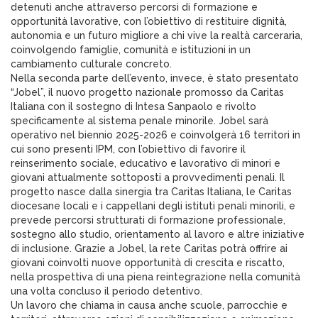
detenuti anche attraverso percorsi di formazione e
opportunità lavorative, con l’obiettivo di restituire dignità,
autonomia e un futuro migliore a chi vive la realtà carceraria,
coinvolgendo famiglie, comunità e istituzioni in un
cambiamento culturale concreto.
Nella seconda parte dell’evento, invece, è stato presentato
“Jobel”, il nuovo progetto nazionale promosso da Caritas
Italiana con il sostegno di Intesa Sanpaolo e rivolto
specificamente al sistema penale minorile. Jobel sarà
operativo nel biennio 2025-2026 e coinvolgerà 16 territori in
cui sono presenti IPM, con l’obiettivo di favorire il
reinserimento sociale, educativo e lavorativo di minori e
giovani attualmente sottoposti a provvedimenti penali. Il
progetto nasce dalla sinergia tra Caritas Italiana, le Caritas
diocesane locali e i cappellani degli istituti penali minorili, e
prevede percorsi strutturati di formazione professionale,
sostegno allo studio, orientamento al lavoro e altre iniziative
di inclusione. Grazie a Jobel, la rete Caritas potrà offrire ai
giovani coinvolti nuove opportunità di crescita e riscatto,
nella prospettiva di una piena reintegrazione nella comunità
una volta concluso il periodo detentivo.
Un lavoro che chiama in causa anche scuole, parrocchie e