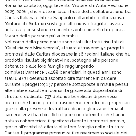
Roma ha ospitato, oggi, l’evento “Aiutare chi Aiuta – edizione
2025-2026”, che mette in luce i frutti della collaborazione tra
Caritas Italiana e Intesa Sanpaolo nell’ambito dell’iniziativa
“Aiutare chi Aiuta: un sostegno alle nuove fragilità”, avviata
nel 2020 per sostenere con interventi concreti chi opera a
favore delle persone più vulnerabili.
Nel corso della prima parte sono stati illustrati i risultati di
“Giustizia con Misericordia”, attuato attraverso 54 progetti
promossi dalle Caritas diocesane in 16 regioni italiane che ha
prodotto risultati significativi nel sostegno alle persone
detenute e alle loro famiglie raggiungendo
complessivamente 14.188 beneficiari. In questi anni, sono
stati 6.423 i detenuti ascoltati direttamente in carcere
durante il progetto; 137 persone sottoposte a misure penali
alternative accolte in comunità grazie alla disponibilità di
strutture dedicate; 737 detenuti beneficiari di permessi
premio che hanno potuto trascorrere periodi con i propri cari,
grazie alla presenza di strutture di accoglienza esterna al
carcere; 202 i bambini, figli di persone detenute, che hanno
potuto riabbracciare il genitore durante i permessi premio,
grazie all’ospitalità offerta all’intera famiglia nelle strutture
Caritas. Il programma promuove il reinserimento sociale dei