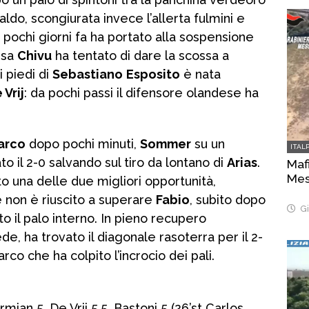
ldo, scongiurata invece l’allerta fulmini e
 pochi giorni fa ha portato alla sospensione
esa
Chivu
ha tentato di dare la scossa a
i piedi di
Sebastiano
Esposito
è nata
 Vrij
: da pochi passi il difensore olandese ha
arco
dopo pochi minuti,
Sommer
su un
ITAL
to il 2-0 salvando sul tiro da lontano di
Arias
.
Mafi
Mes
to una delle due migliori opportunità,
 non è riuscito a superare
Fabio
, subito dopo
Gi
to il palo interno. In pieno recupero
ede, ha trovato il diagonale rasoterra per il 2-
arco che ha colpito l’incrocio dei pali.
ian 5, De Vrij 5.5, Bastoni 5 (26’st Carlos