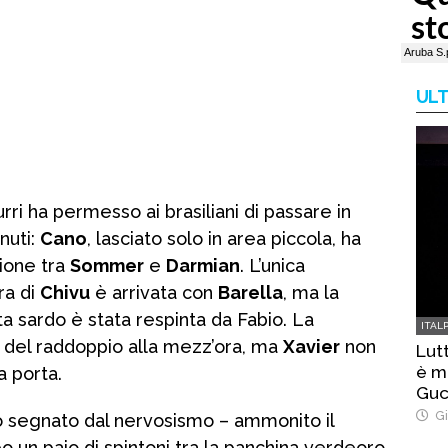
ULT
ri ha permesso ai brasiliani di passare in
nuti:
Cano
, lasciato solo in area piccola, ha
zione tra
Sommer
e
Darmian
. L’unica
ra di
Chivu
è arrivata con
Barella
, ma la
a sardo è stata respinta da Fabio. La
ITAL
e del raddoppio alla mezz’ora, ma
Xavier
non
Lut
è m
a porta.
Guc
Gi
to segnato dal nervosismo – ammonito il
 un paio di spintoni tra la panchina verdeoro