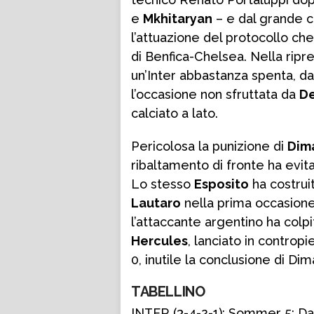
e
Mkhitaryan
– e dal grande ca
l’attuazione del protocollo che
di Benfica-Chelsea. Nella ripr
un’Inter abbastanza spenta, da
l’occasione non sfruttata da
De
calciato a lato.
Pericolosa la punizione di
Dim
ribaltamento di fronte ha evita
Lo stesso
Esposito
ha costrui
Lautaro
nella prima occasione
l’attaccante argentino ha colpi
Hercules
, lanciato in contropi
0, inutile la conclusione di Dim
TABELLINO
INTER (3-4-2-1): Sommer 5; Darm