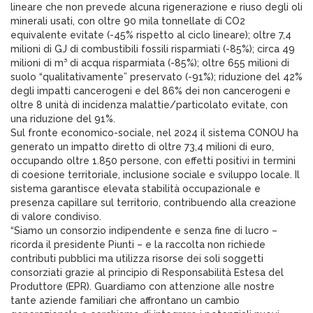
lineare che non prevede alcuna rigenerazione e riuso degli oli
minerali usati, con oltre 90 mila tonnellate di CO2
equivalente evitate (-45% rispetto al ciclo lineare); oltre 7,4
milioni di GJ di combustibili fossili risparmiati (-85%); circa 49
milioni di m³ di acqua risparmiata (-85%); oltre 655 milioni di
suolo “qualitativamente” preservato (-91%); riduzione del 42%
degli impatti cancerogeni e del 86% dei non cancerogeni e
oltre 8 unità di incidenza malattie/particolato evitate, con
una riduzione del 91%.
Sul fronte economico-sociale, nel 2024 il sistema CONOU ha
generato un impatto diretto di oltre 73,4 milioni di euro,
occupando oltre 1.850 persone, con effetti positivi in termini
di coesione territoriale, inclusione sociale e sviluppo locale. Il
sistema garantisce elevata stabilità occupazionale e
presenza capillare sul territorio, contribuendo alla creazione
di valore condiviso.
“Siamo un consorzio indipendente e senza fine di lucro –
ricorda il presidente Piunti – e la raccolta non richiede
contributi pubblici ma utilizza risorse dei soli soggetti
consorziati grazie al principio di Responsabilità Estesa del
Produttore (EPR). Guardiamo con attenzione alle nostre
tante aziende familiari che affrontano un cambio