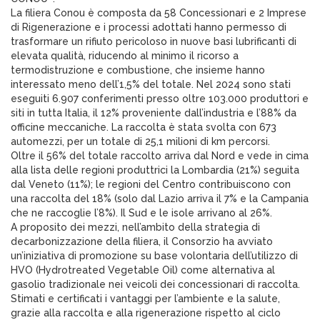
La filiera Conou è composta da 58 Concessionari e 2 Imprese
di Rigenerazione e i processi adottati hanno permesso di
trasformare un rifiuto pericoloso in nuove basi lubrificanti di
elevata qualità, riducendo al minimo il ricorso a
termodistruzione e combustione, che insieme hanno
interessato meno dell’1,5% del totale. Nel 2024 sono stati
eseguiti 6.907 conferimenti presso oltre 103.000 produttori e
siti in tutta Italia, il 12% proveniente dall’industria e l’88% da
officine meccaniche. La raccolta è stata svolta con 673
automezzi, per un totale di 25,1 milioni di km percorsi.
Oltre il 56% del totale raccolto arriva dal Nord e vede in cima
alla lista delle regioni produttrici la Lombardia (21%) seguita
dal Veneto (11%); le regioni del Centro contribuiscono con
una raccolta del 18% (solo dal Lazio arriva il 7% e la Campania
che ne raccoglie l’8%). Il Sud e le isole arrivano al 26%.
A proposito dei mezzi, nell’ambito della strategia di
decarbonizzazione della filiera, il Consorzio ha avviato
un’iniziativa di promozione su base volontaria dell’utilizzo di
HVO (Hydrotreated Vegetable Oil) come alternativa al
gasolio tradizionale nei veicoli dei concessionari di raccolta.
Stimati e certificati i vantaggi per l’ambiente e la salute,
grazie alla raccolta e alla rigenerazione rispetto al ciclo