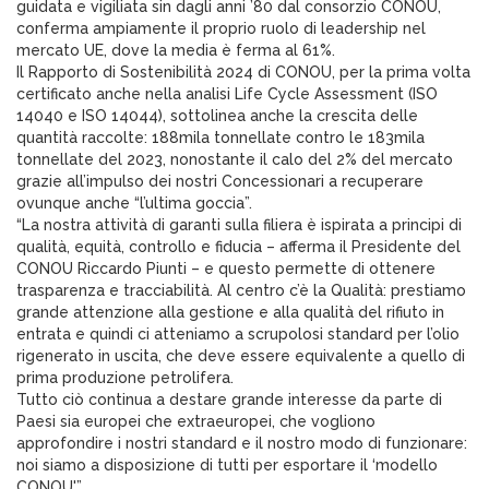
guidata e vigiliata sin dagli anni ’80 dal consorzio CONOU,
conferma ampiamente il proprio ruolo di leadership nel
mercato UE, dove la media è ferma al 61%.
Il Rapporto di Sostenibilità 2024 di CONOU, per la prima volta
certificato anche nella analisi Life Cycle Assessment (ISO
14040 e ISO 14044), sottolinea anche la crescita delle
quantità raccolte: 188mila tonnellate contro le 183mila
tonnellate del 2023, nonostante il calo del 2% del mercato
grazie all’impulso dei nostri Concessionari a recuperare
ovunque anche “l’ultima goccia”.
“La nostra attività di garanti sulla filiera è ispirata a principi di
qualità, equità, controllo e fiducia – afferma il Presidente del
CONOU Riccardo Piunti – e questo permette di ottenere
trasparenza e tracciabilità. Al centro c’è la Qualità: prestiamo
grande attenzione alla gestione e alla qualità del rifiuto in
entrata e quindi ci atteniamo a scrupolosi standard per l’olio
rigenerato in uscita, che deve essere equivalente a quello di
prima produzione petrolifera.
Tutto ciò continua a destare grande interesse da parte di
Paesi sia europei che extraeuropei, che vogliono
approfondire i nostri standard e il nostro modo di funzionare:
noi siamo a disposizione di tutti per esportare il ‘modello
CONOU'”.