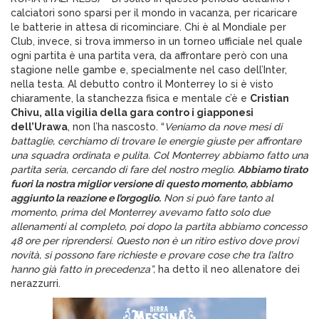
calciatori sono sparsi per il mondo in vacanza, per ricaricare
le batterie in attesa di ricominciare. Chi è al Mondiale per
Club, invece, si trova immerso in un torneo ufficiale nel quale
ogni partita è una partita vera, da affrontare però con una
stagione nelle gambe e, specialmente nel caso dell’Inter,
nella testa. Al debutto contro il Monterrey lo si è visto
chiaramente, la stanchezza fisica e mentale c’è e
Cristian
Chivu, alla vigilia della gara contro i giapponesi
dell’Urawa
, non l’ha nascosto. “
Veniamo da nove mesi di
battaglie, cerchiamo di trovare le energie giuste per affrontare
una squadra ordinata e pulita. Col Monterrey abbiamo fatto una
partita seria, cercando di fare del nostro meglio.
Abbiamo tirato
fuori la nostra miglior versione di questo momento, abbiamo
aggiunto la reazione e l’orgoglio.
Non si può fare tanto al
momento, prima del Monterrey avevamo fatto solo due
allenamenti al completo, poi dopo la partita abbiamo concesso
48 ore per riprendersi. Questo non è un ritiro estivo dove provi
novità, si possono fare richieste e provare cose che tra l’altro
hanno già fatto in precedenza”,
ha detto il neo allenatore dei
nerazzurri.