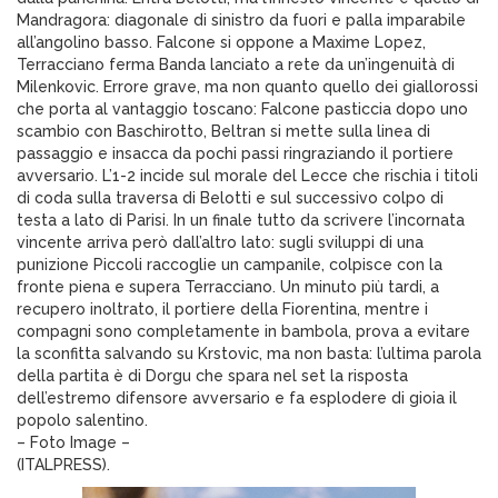
Mandragora: diagonale di sinistro da fuori e palla imparabile
all’angolino basso. Falcone si oppone a Maxime Lopez,
Terracciano ferma Banda lanciato a rete da un’ingenuità di
Milenkovic. Errore grave, ma non quanto quello dei giallorossi
che porta al vantaggio toscano: Falcone pasticcia dopo uno
scambio con Baschirotto, Beltran si mette sulla linea di
passaggio e insacca da pochi passi ringraziando il portiere
avversario. L’1-2 incide sul morale del Lecce che rischia i titoli
di coda sulla traversa di Belotti e sul successivo colpo di
testa a lato di Parisi. In un finale tutto da scrivere l’incornata
vincente arriva però dall’altro lato: sugli sviluppi di una
punizione Piccoli raccoglie un campanile, colpisce con la
fronte piena e supera Terracciano. Un minuto più tardi, a
recupero inoltrato, il portiere della Fiorentina, mentre i
compagni sono completamente in bambola, prova a evitare
la sconfitta salvando su Krstovic, ma non basta: l’ultima parola
della partita è di Dorgu che spara nel set la risposta
dell’estremo difensore avversario e fa esplodere di gioia il
popolo salentino.
– Foto Image –
(ITALPRESS).