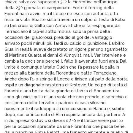
chiave salvezza superando 3-2 la Fiorentina nell’anticipo
della 23^ giornata di campionato. Forte il forcing della
Fiorentina in avvio, ma il Lecce ne esce con autorità e fa
male ai viola. Sbatte sulla traversa un colpo di testa di Kaba
su bel cross di Gallo con Almqvist che si fa respingere da
Terracciano il tap-in sotto misura: solo la prima delle
occasioni dei giallorossi, preludio al gol del vantaggio
arrivato pochi minuti più tardi su calcio di punizione. L’arbitro
Giua, in realtà, aveva decretato un rigore per uno sgambetto
di Martinez Quarta ai danni di Almqvist, ma il Var interviene e
cambia la decisione perchè il fallo è avvenuto fuori area. Dal
limite è comunque letale Oudin che fa passare la palla in
mezzo alla barriera della Fiorentina e batte Terracciano.
Anche dopo l’1-0 spinge il Lecce e finisce sul palo della porta
ospite un diagonale rasoterra di Krstovic. Un colpo di testa di
Faraoni e una botta dalla grande distanza di Bonaventura
sono gli unici squilli di una viola che non prende lo specchio e
così, prima dell’intervallo, i padroni di casa sfiorano
nuovamente il raddoppio su un’incursione di Banda e, subito
dopo, con un’incornata di Blin respinta ancora dal portiere. A
inizio ripresa Krstovic si divora il 2-0 e il Lecce viene punito
per le occasioni sprecate da una Fiorentina che pesca bene
dalla panchina. Entra Belotti, ma l’innesto vincente è quello di