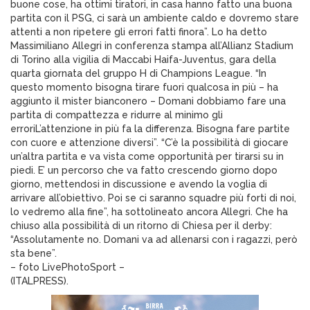
buone cose, ha ottimi tiratori, in casa hanno fatto una buona
partita con il PSG, ci sarà un ambiente caldo e dovremo stare
attenti a non ripetere gli errori fatti finora”. Lo ha detto
Massimiliano Allegri in conferenza stampa all’Allianz Stadium
di Torino alla vigilia di Maccabi Haifa-Juventus, gara della
quarta giornata del gruppo H di Champions League. “In
questo momento bisogna tirare fuori qualcosa in più – ha
aggiunto il mister bianconero – Domani dobbiamo fare una
partita di compattezza e ridurre al minimo gli
erroriL’attenzione in più fa la differenza. Bisogna fare partite
con cuore e attenzione diversi”. “C’è la possibilità di giocare
un’altra partita e va vista come opportunità per tirarsi su in
piedi. E’ un percorso che va fatto crescendo giorno dopo
giorno, mettendosi in discussione e avendo la voglia di
arrivare all’obiettivo. Poi se ci saranno squadre più forti di noi,
lo vedremo alla fine”, ha sottolineato ancora Allegri. Che ha
chiuso alla possibilità di un ritorno di Chiesa per il derby:
“Assolutamente no. Domani va ad allenarsi con i ragazzi, però
sta bene”.
– foto LivePhotoSport –
(ITALPRESS).