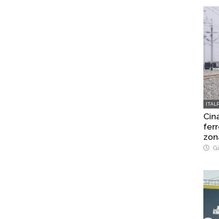
ITAL
Cina
ferr
zon
Gi