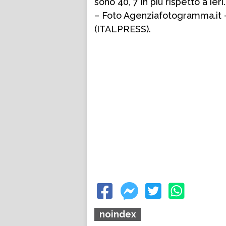
sono 40, 7 in più rispetto a ieri.
– Foto Agenziafotogramma.it 
(ITALPRESS).
noindex