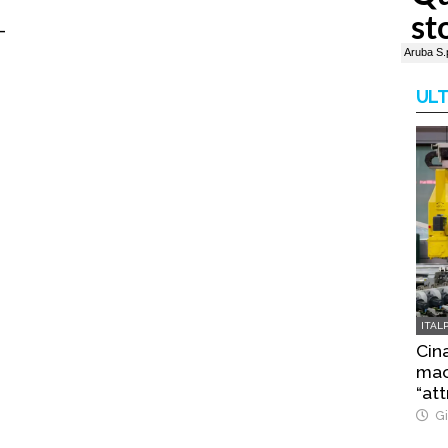
–
ULT
ITAL
Cina
macc
“att
Gi