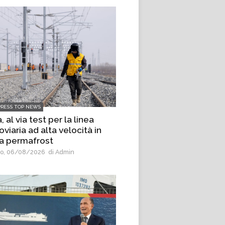
PRESS TOP NEWS
, al via test per la linea
oviaria ad alta velocità in
a permafrost
o, 06/08/2026
di Admin