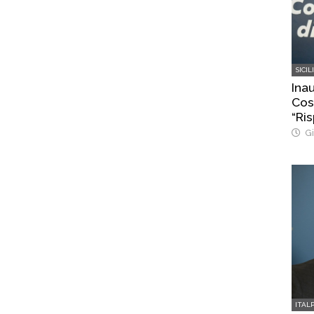
SICIL
Ina
Cost
“Ris
Gi
ITAL