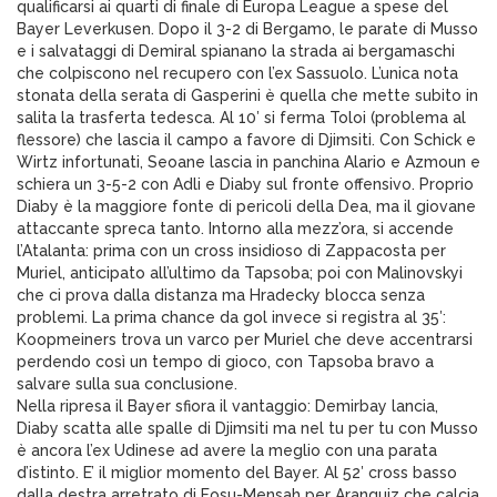
qualificarsi ai quarti di finale di Europa League a spese del
Bayer Leverkusen. Dopo il 3-2 di Bergamo, le parate di Musso
e i salvataggi di Demiral spianano la strada ai bergamaschi
che colpiscono nel recupero con l’ex Sassuolo. L’unica nota
stonata della serata di Gasperini è quella che mette subito in
salita la trasferta tedesca. Al 10′ si ferma Toloi (problema al
flessore) che lascia il campo a favore di Djimsiti. Con Schick e
Wirtz infortunati, Seoane lascia in panchina Alario e Azmoun e
schiera un 3-5-2 con Adli e Diaby sul fronte offensivo. Proprio
Diaby è la maggiore fonte di pericoli della Dea, ma il giovane
attaccante spreca tanto. Intorno alla mezz’ora, si accende
l’Atalanta: prima con un cross insidioso di Zappacosta per
Muriel, anticipato all’ultimo da Tapsoba; poi con Malinovskyi
che ci prova dalla distanza ma Hradecky blocca senza
problemi. La prima chance da gol invece si registra al 35′:
Koopmeiners trova un varco per Muriel che deve accentrarsi
perdendo così un tempo di gioco, con Tapsoba bravo a
salvare sulla sua conclusione.
Nella ripresa il Bayer sfiora il vantaggio: Demirbay lancia,
Diaby scatta alle spalle di Djimsiti ma nel tu per tu con Musso
è ancora l’ex Udinese ad avere la meglio con una parata
d’istinto. E’ il miglior momento del Bayer. Al 52′ cross basso
dalla destra arretrato di Fosu-Mensah per Aranguiz che calcia