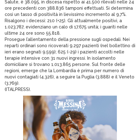
Salute, è 38.095, in discesa rispetto ai 41.500 rilevati nelle 24
ore precedenti con 388.836 tamponi effettuati. Si determina
così un tasso di positività in lievissimo incremento al 9,7%.
Risalgono i decessi: 210 (+25). Gli attualmente positivi, a
1.023.787, evidenziano un calo di 17.675 unità; i guariti nelle
ultime 24 ore sono 55.818.
Prosegue l’allentamento della pressione sugli ospedali. Nei
reparti ordinari sono ricoverati 9.297 pazienti (nel bollettino di
ieri erano segnati 9.599); 625 (-29) i pazienti accolti nelle
terapie intensive con 31 nuovi ingressi. In isolamento
domiciliare si trovano 1.013.865 persone. Sul fronte delle
regioni, emerge che la Lombardia è prima per numero di
nuovi contagiati (4.326), a seguire la Puglia (3.888) e il Veneto
(3.769).
(ITALPRESS).