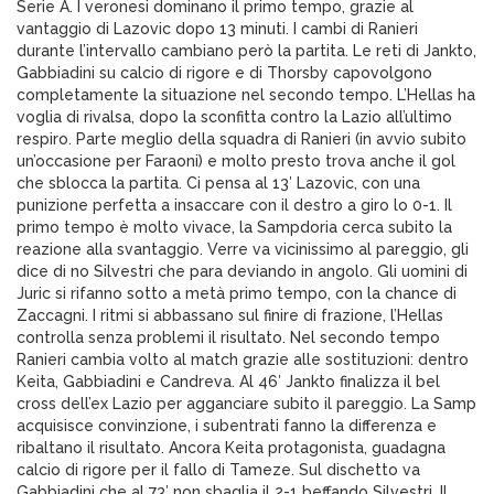
Serie A. I veronesi dominano il primo tempo, grazie al
vantaggio di Lazovic dopo 13 minuti. I cambi di Ranieri
durante l’intervallo cambiano però la partita. Le reti di Jankto,
Gabbiadini su calcio di rigore e di Thorsby capovolgono
completamente la situazione nel secondo tempo. L’Hellas ha
voglia di rivalsa, dopo la sconfitta contro la Lazio all’ultimo
respiro. Parte meglio della squadra di Ranieri (in avvio subito
un’occasione per Faraoni) e molto presto trova anche il gol
che sblocca la partita. Ci pensa al 13′ Lazovic, con una
punizione perfetta a insaccare con il destro a giro lo 0-1. Il
primo tempo è molto vivace, la Sampdoria cerca subito la
reazione alla svantaggio. Verre va vicinissimo al pareggio, gli
dice di no Silvestri che para deviando in angolo. Gli uomini di
Juric si rifanno sotto a metà primo tempo, con la chance di
Zaccagni. I ritmi si abbassano sul finire di frazione, l’Hellas
controlla senza problemi il risultato. Nel secondo tempo
Ranieri cambia volto al match grazie alle sostituzioni: dentro
Keita, Gabbiadini e Candreva. Al 46′ Jankto finalizza il bel
cross dell’ex Lazio per agganciare subito il pareggio. La Samp
acquisisce convinzione, i subentrati fanno la differenza e
ribaltano il risultato. Ancora Keita protagonista, guadagna
calcio di rigore per il fallo di Tameze. Sul dischetto va
Gabbiadini che al 73′ non sbaglia il 2-1 beffando Silvestri. Il