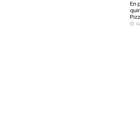
En p
quin
Pizz
Gi