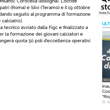
Milano), Corticella (Bologna), Locride
tri (Roma) e Silvi (Teramo) e il 19 ottobre
 dando seguito al programma di formazione
calciatrici.
ULT
a tecnico avviato dalla Figc e finalizzato a
per la formazione dei giovani calciatori e
iungerà quota 50 poli d’eccellenza operativi
SICIL
Ina
Cost
“Ris
Gi