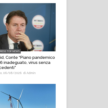
PRESS TOP NEWS
id, Conte “Piano pandemico
6 inadeguato, virus senza
cedenti”
o, 06/08/2026
di Admin