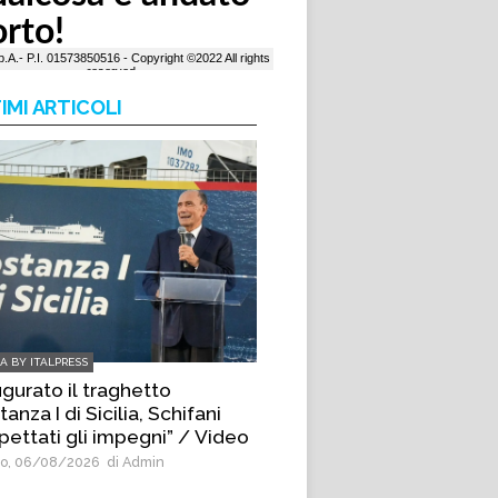
IMI ARTICOLI
IA BY ITALPRESS
ugurato il traghetto
anza I di Sicilia, Schifani
pettati gli impegni” / Video
o, 06/08/2026
di Admin