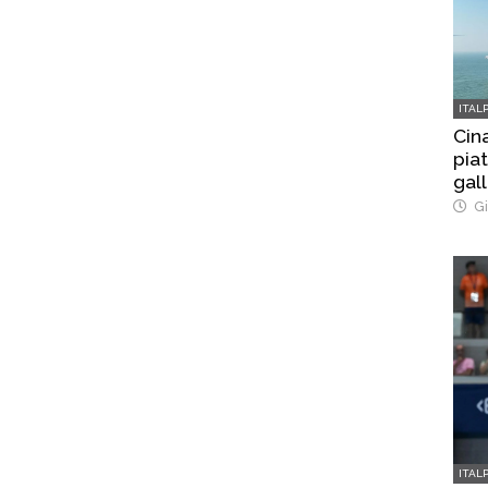
ITAL
Cina
pia
gal
Gi
ITAL