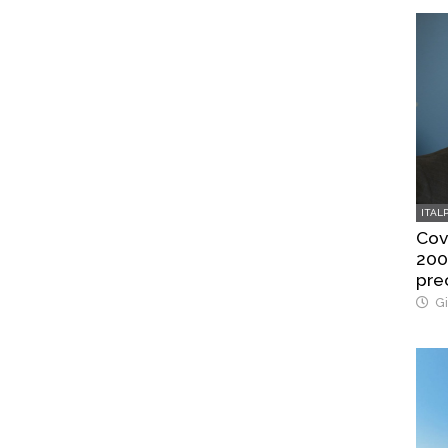
ITAL
Cov
200
pre
Gi