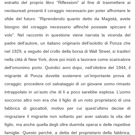
estratto del proprio libro “Riflessioni” al fine di trasmettere ai
neolaureati presenti il coraggio necessario per poter affrontare le
sfide del futuro: “Riprendendo quanto detto da Magistà, avete
bisogno del coraggio necessario affinché possiate spiccare il
volo”. Nel racconto in questione viene narrata la vicenda del
padre dell’autore, un italiano originario dell’isolotto di Ponza che
nel 1929, a seguito del crollo della borsa di Wall Street, si trasferì
nella città di New York, dove poi iniziò a lavorare come scaricatore
dell’omonimo porto. Quindici anni dopo, nell’ottobre del 1944, il
migrante di Ponza dovette sostenere un’importante prova di
coraggio: procedere col salvataggio di un giovane uomo rimasto
intrappolato in un’auto che di lì a poco sarebbe esplosa. L’uomo
soccorso altro non era che il figlio di un noto proprietario di una
fabbrica di giocattoli, motivo per cui quest’ultimo decise di
ringraziare il migrante non soltanto per aver salvato la vita del
figlio, ma anche quella degli oltre duemila operai e delle rispettive
famiglie. Questo perché, a detta del proprietario della fabbrica,