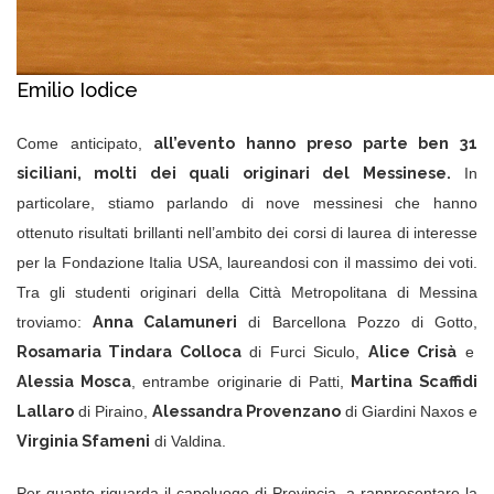
Emilio Iodice
all’evento hanno preso parte ben 31
Come anticipato,
siciliani, molti dei quali originari del Messinese.
In
particolare, stiamo parlando di nove messinesi che hanno
ottenuto risultati brillanti nell’ambito dei corsi di laurea di interesse
per la Fondazione Italia USA, laureandosi con il massimo dei voti.
Tra gli studenti originari della Città Metropolitana di Messina
Anna Calamuneri
troviamo:
di Barcellona Pozzo di Gotto,
Rosamaria Tindara Colloca
Alice Crisà
di
Furci Siculo,
e
Alessia Mosca
Martina Scaffidi
, entrambe originarie di Patti,
Lallaro
Alessandra Provenzano
di
Piraino,
di Giardini Naxos e
Virginia Sfameni
di Valdina.
Per quanto riguarda il capoluogo di Provincia, a rappresentare la