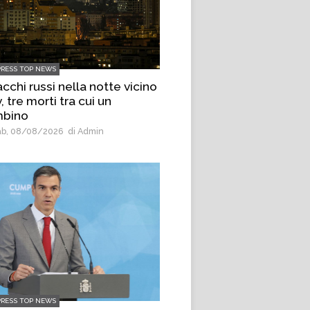
PRESS TOP NEWS
cchi russi nella notte vicino
, tre morti tra cui un
bino
b, 08/08/2026
di Admin
PRESS TOP NEWS