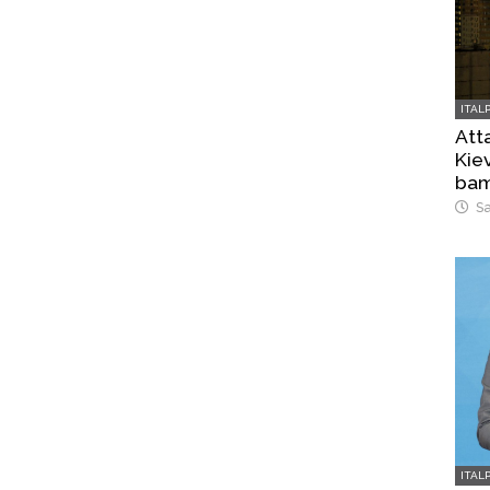
ITAL
Atta
Kiev
bam
Sa
ITAL