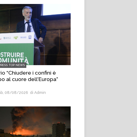
PRESS TOP NEWS
io “Chiudere i confini è
po al cuore dell’Europa”
b, 08/08/2026
di Admin