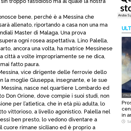
 sin troppo fastidioso ma al quale la nostra
 conosce bene, perché è a Messina che
sarà allenato, riportando a casa non una ma
ULT
ndiali Master di Malaga. Una prova
o, supera ogni rosea aspettativa. Lino Palella,
il parto, ancora una volta, ha matrice Messinese
a città a volte impropriamente se ne dica,
 mai fatto paura.
 Messina, vice dirigente delle ferrovie dello
on la moglie Giuseppa, insegnante, e le sue
 A Messina, nasce nel quartiere Lombardo ed
tuto Don Orione, dove compie i suoi studi, non
ITAL
Pro
one per l’atletica, che in età più adulta, lo
cene
vittorioso, a livello agonistico. Palella nel
in a
ssi ben presto, lo vedono diventare a
Sa
l cuore rimane siciliano ed è proprio a