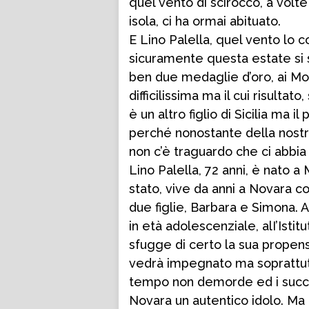
quel vento di scirocco, a volte
isola, ci ha ormai abituato.
E Lino Palella, quel vento lo
sicuramente questa estate si 
ben due medaglie d’oro, ai Mo
difficilissima ma il cui risultat
è un altro figlio di Sicilia ma 
perché nonostante della nostr
non c’è traguardo che ci abbia
Lino Palella, 72 anni, è nato a
stato, vive da anni a Novara c
due figlie, Barbara e Simona.
in età adolescenziale, alI’Isti
sfugge di certo la sua propensi
vedrà impegnato ma soprattutto 
tempo non demorde ed i succe
Novara un autentico idolo. Ma i